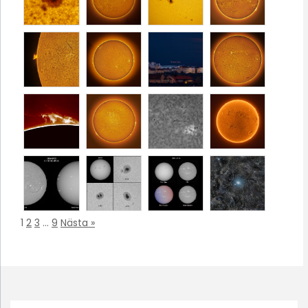
1
2
3
…
9
Nästa »