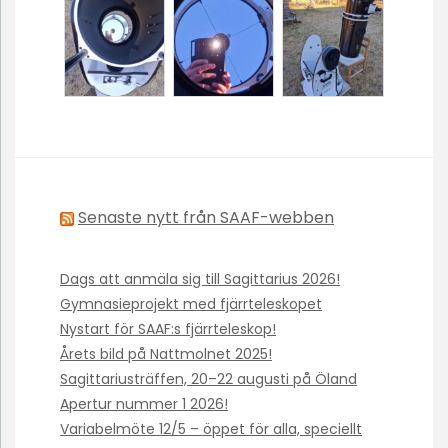
Senaste nytt från SAAF-webben
Dags att anmäla sig till Sagittarius 2026!
Gymnasieprojekt med fjärrteleskopet
Nystart för SAAF:s fjärrteleskop!
Årets bild på Nattmolnet 2025!
Sagittariusträffen, 20–22 augusti på Öland
Apertur nummer 1 2026!
Variabelmöte 12/5 – öppet för alla, speciellt