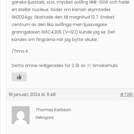
ganska ljusstark, stor, mycket avlång NNE-SSW och hade
en stellär nucleus. Söder om kärnan skymtades
SN2024gy. Skattade den till magnitud 12.7. Endast
centrum av den lika avlånga men ljussvagare
granngalaxen NGC4206 (V=12.1) kunde jag se. Det
kändes om fingrarna när jag bytte okular.
/Timo K
Detta ämne redigerades för 2 år av
timokarhula
.
19 januari, 2024 kl. 11:48
#7316
Thomas Karlsson
Deltagare