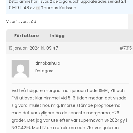
24-
Detta ämne har 1 svar, 2 deltagare, och uppdaterades senast
01-19 11:48
Thomas Karlsson
av
.
Visar 1 svarstråd
Författare
Inlägg
19 januari, 2024 kl. 09:47
#7315
timokarhula
Deltagare
Vid två tidigare morgnar nu i januari hade SMHI, YR och
FMI utlovat klar himmel vid 5-6 tiden medan det visade
sig vara mulet hos mig. Imorse stämde prognoserna
men det var kyligare än de senaste morgnarna, -26
grader. Det jag var ute efter var supernovan SN2024gy i
NGC4216. Med 12 cm refraktorn och 75x var galaxen