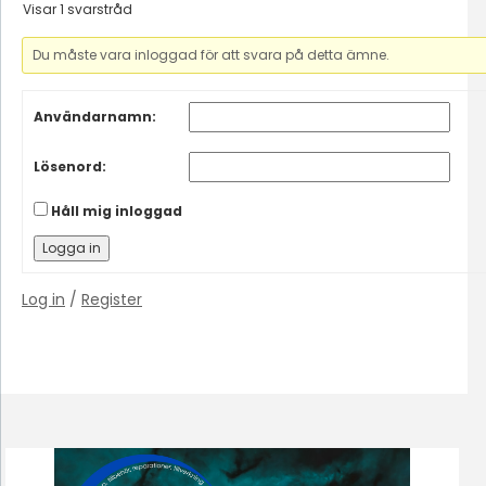
Visar 1 svarstråd
Du måste vara inloggad för att svara på detta ämne.
Användarnamn:
Lösenord:
Håll mig inloggad
Logga in
Log in
/
Register