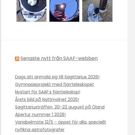
Senaste nytt från SAAF-webben
Dags att anmäla sig till Sagittarius 2026!
Gymnasieprojekt med fjärrteleskopet
Nystart för SAAF:s fjärrteleskop!
Årets bild på Nattmolnet 2025!
Sagittariusträffen, 20–22 augusti på Öland
Apertur nummer 1 2026!
Variabelmöte 12/5 – öppet för alla, speciellt
nyfikna astrofotografer