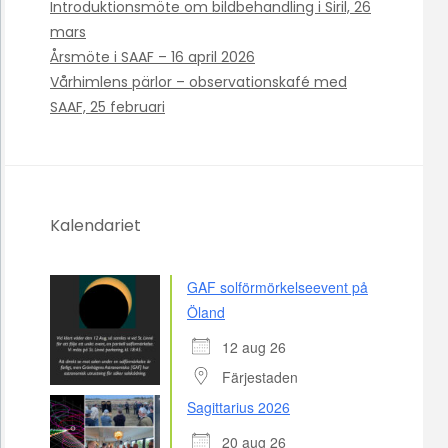
Introduktionsmöte om bildbehandling i Siril, 26
mars
Årsmöte i SAAF – 16 april 2026
Vårhimlens pärlor – observationskafé med
SAAF, 25 februari
Kalendariet
GAF solförmörkelseevent på
Öland
12 aug 26
Färjestaden
Sagittarius 2026
20 aug 26