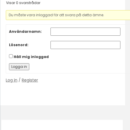
Visar 0 svarstrådar
Du måste vara inloggad för att svara på detta ämne.
Användarnamn:
Lösenord:
Håll mig inloggad
Logga in
Log in
/
Register