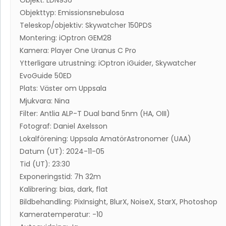
Objekttyp: Emissionsnebulosa
Teleskop/objektiv: Skywatcher 150PDS
Montering: iOptron GEM28
Kamera: Player One Uranus C Pro
Ytterligare utrustning: iOptron iGuider, Skywatcher
EvoGuide 50ED
Plats: Väster om Uppsala
Mjukvara: Nina
Filter: Antlia ALP-T Dual band 5nm (HA, OIII)
Fotograf: Daniel Axelsson
Lokalförening: Uppsala AmatörAstronomer (UAA)
Datum (UT): 2024-11-05
Tid (UT): 23:30
Exponeringstid: 7h 32m
Kalibrering: bias, dark, flat
Bildbehandling: PixInsight, BlurX, NoiseX, StarX, Photoshop
Kameratemperatur: -10