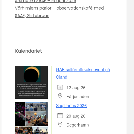
Årsmöte i SAAF – 16 april 2026
Vårhimlens pärlor – observationskafé med
SAAF, 25 februari
Kalendariet
GAF solförmörkelseevent på
Öland
12 aug 26
Färjestaden
Sagittarius 2026
20 aug 26
Degerhamn