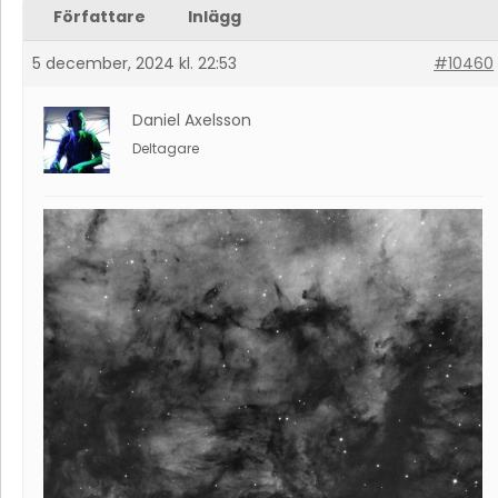
Författare
Inlägg
5 december, 2024 kl. 22:53
#10460
Daniel Axelsson
Deltagare