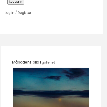
Logga in
Log in
/
Register
Månadens bild i
galleriet