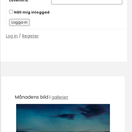
Lösenord:
Håll mig inloggad
Logga in
Log in
/
Register
Månadens bild i
galleriet