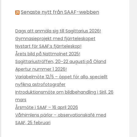
Senaste nytt från SAAF-webben
Dags att anmäla sig till Sagittarius 2026!
Gymnasieprojekt med fjärrteleskopet
Nystart för SAAF:s fjärrteleskop!
Årets bild på Nattmolnet 2025!
Sagittariusträffen, 20–22 augusti på Öland
Apertur nummer 1 2026!
Variabelmöte 12/5 – öppet för alla, speciellt
nyfikna astrofotografer
Introduktionsmöte om bildbehandling i Siril, 26
mars
Årsmöte i SAAF – 16 april 2026
Vårhimlens pärlor – observationskafé med
SAAF, 25 februari