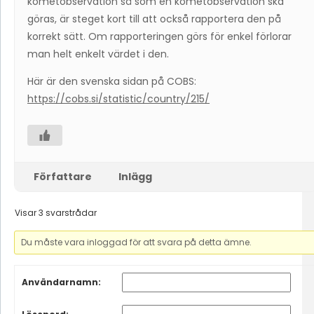
kometobservation så som en kometobservation ska
göras, är steget kort till att också rapportera den på
korrekt sätt. Om rapporteringen görs för enkel förlorar
man helt enkelt värdet i den.
Här är den svenska sidan på COBS:
https://cobs.si/statistic/country/215/
Författare
Inlägg
Visar 3 svarstrådar
Du måste vara inloggad för att svara på detta ämne.
Användarnamn: