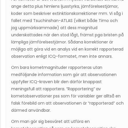
ange detta plus himlens ljusstyrka, jämförelsestjärnor,
koder som beskriver extinktionskorrektioner mm. Vi såg i
fallet med Tsuchinshan-ATLAS (vilket både Timo och
jag uppmärksammade) att dess magnitud
underskattades när den stod lågt, främst pga bristen på
lämpliga jämförelsestjärnor. Sådana korrektioner är
möjliga att göra vid en analys vid en korrekt rapporterad
observation enligt ICQ-formatet, men inte annars.
Om bara kometmagnituder rapporteras utan
medföljande information som gör att observationen
uppfyller ICQ-kraven blir den därför knappast
meningsfull att rapportera. “Rapportering” av
kometobservationer pss som för variabler ger alltså en
falsk förebild om att observationen är “rapporterad” och
därmed användbar.
Om man gör sig besväret att utföra en