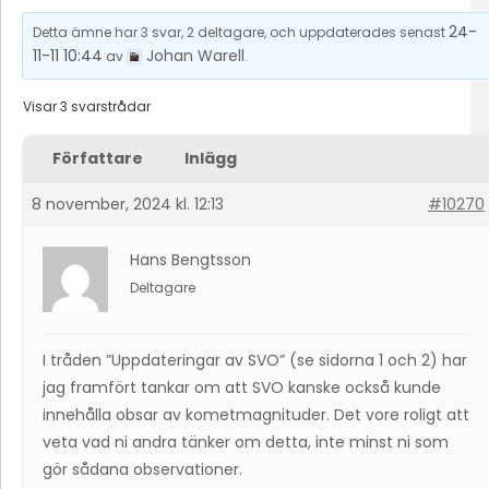
24-
Detta ämne har 3 svar, 2 deltagare, och uppdaterades senast
11-11 10:44
Johan Warell
av
.
Visar 3 svarstrådar
Författare
Inlägg
8 november, 2024 kl. 12:13
#10270
Hans Bengtsson
Deltagare
I tråden ”Uppdateringar av SVO” (se sidorna 1 och 2) har
jag framfört tankar om att SVO kanske också kunde
innehålla obsar av kometmagnituder. Det vore roligt att
veta vad ni andra tänker om detta, inte minst ni som
gör sådana observationer.