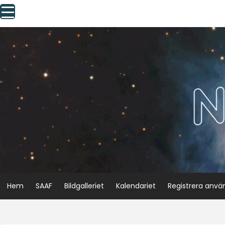
Skip
to
content
Hem
SAAF
Bildgalleriet
Kalendariet
Registrera anvä