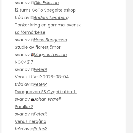
svar av
Olle Eriksson
12 tums GoTo Spegelteleskop
tråd av
Anders Tjernberg
Tankar kring en gammal svensk
solförmörkelse
svar av
Hans Bengtsson
Studie av flarestjärnor
svar av
Magnus Larsson
NGC4217
svar av
PeterR
Venus i UV-IR 2026-08-04
tråd av
PeterR
Dvärgnovan SS Cygni i utbrott
svar av
Johan Warell
Parallax?
svar av
PeterR
Venus nergång
tråd av
PeterR