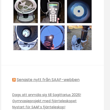
Senaste nytt från SAAF-webben
Dags att anmäla sig till Sagittarius 2026!
Gymnasieprojekt med fjärrteleskopet
Nystart för SAAF:s fjärrteleskop!