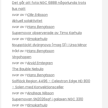
Det går att fota NGC 6888 någorlunda trots
ljus natt
svar av
Olle Eriksson
Aktuell solaktivitet
svar av
Hans Bengtsson
Supernovor observerade av Timo Karhula
svar av
timokarhula
Nyupptäckt dvärgnova (mag 13) i Ursa Minor
tråd av
Hans Bengtsson
Virgohopen
svar av
Arvid Emtegren
The Bauble Nebula
svar av
Hans Bengtsson
Solfläck Region 4496 – Celestron Edge HD 800
– Solen med Konvektionsceller
svar av
Andreas Nilsson
Supernovan SN2026sqf i galaxen NGC 3310
svar av
timokarhula