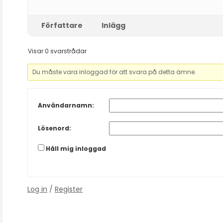
Författare
Inlägg
Visar 0 svarstrådar
Du måste vara inloggad för att svara på detta ämne.
Användarnamn:
Lösenord:
Håll mig inloggad
Log in
/
Register