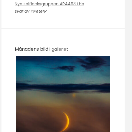
Nya solfläcksgruppen AR4493 i Ha
svar av
PeterR
Månadens bild i
galleriet