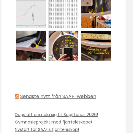
Senaste nytt från SAAF-webben
Dags att anmäla sig till Sagittarius 2026!
Gymnasieprojekt med fjärrteleskopet
Nystart för SAAF:s fjärrteleskop!