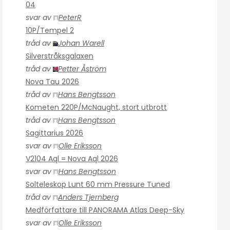
04
svar av
PeterR
10P/Tempel 2
tråd av
Johan Warell
Silverstråksgalaxen
tråd av
Petter Åström
Nova Tau 2026
tråd av
Hans Bengtsson
Kometen 220P/McNaught, stort utbrott
tråd av
Hans Bengtsson
Sagittarius 2026
svar av
Olle Eriksson
V2104 Aql = Nova Aql 2026
svar av
Hans Bengtsson
Solteleskop Lunt 60 mm Pressure Tuned
tråd av
Anders Tjernberg
Medförfattare till PANORAMA Atlas Deep-Sky
svar av
Olle Eriksson