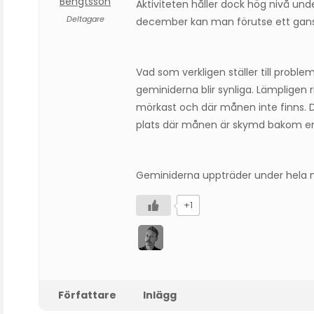
Bengtsson
Aktiviteten håller dock hög nivå und
Deltagare
december kan man förutse ett gansk
Vad som verkligen ställer till proble
geminiderna blir synliga. Lämpligen
mörkast och där månen inte finns. 
plats där månen är skymd bakom en
Geminiderna uppträder under hela na
+1
Författare
Inlägg