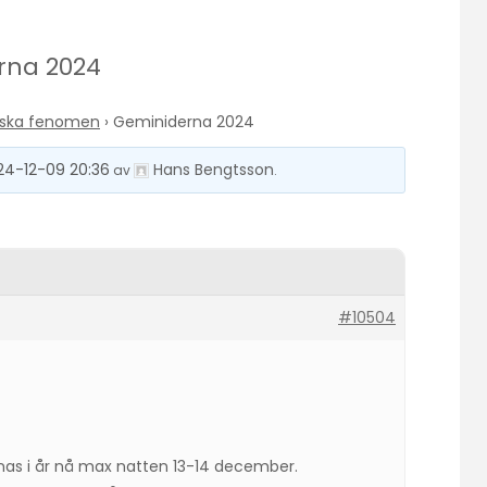
rna 2024
riska fenomen
›
Geminiderna 2024
24-12-09 20:36
Hans Bengtsson
av
.
#10504
s i år nå max natten 13-14 december.