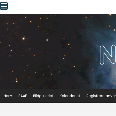
Skip
to
content
Hem
SAAF
Bildgalleriet
Kalendariet
Registrera anvä