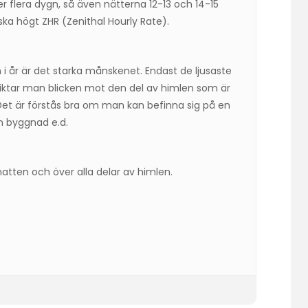
er flera dygn, så även nätterna 12-13 och 14-15
a högt ZHR (Zenithal Hourly Rate).
m i år är det starka månskenet. Endast de ljusaste
 riktar man blicken mot den del av himlen som är
Det är förstås bra om man kan befinna sig på en
 byggnad e.d.
tten och över alla delar av himlen.