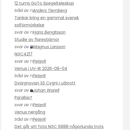
12 tums GoTo Spegelteleskop
tråd av
Anders Tjernberg
Tankar kring en gammal svensk
solförmörkelse
svar av
Hans Bengtsson
Studie av flarestjärnor
svar av
Magnus Larsson
NGC4217
svar av
PeterR
Venus i UV-IR 2026-08-04
tråd av
PeterR
Dvärgnovan SS Cygni i utbrott
svar av
Johan Warell
Parallax?
svar av
PeterR
Venus nergång
tråd av
PeterR
Det går att fota NGC 6888 någorlunda trots