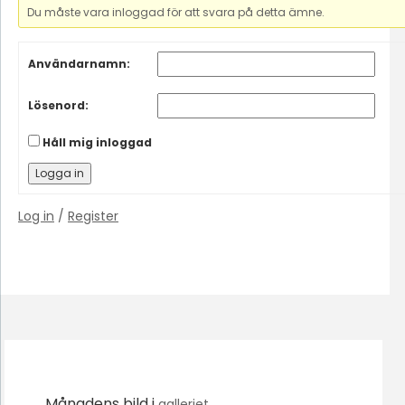
Du måste vara inloggad för att svara på detta ämne.
Användarnamn:
Lösenord:
Håll mig inloggad
Logga in
Log in
/
Register
Månadens bild i
galleriet