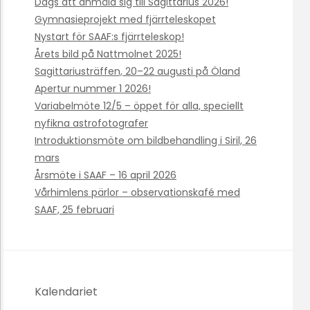
Dags att anmäla sig till Sagittarius 2026!
Gymnasieprojekt med fjärrteleskopet
Nystart för SAAF:s fjärrteleskop!
Årets bild på Nattmolnet 2025!
Sagittariusträffen, 20–22 augusti på Öland
Apertur nummer 1 2026!
Variabelmöte 12/5 – öppet för alla, speciellt
nyfikna astrofotografer
Introduktionsmöte om bildbehandling i Siril, 26
mars
Årsmöte i SAAF – 16 april 2026
Vårhimlens pärlor – observationskafé med
SAAF, 25 februari
Kalendariet