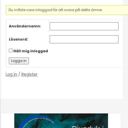
Du måste vara inloggad för att svara på detta ämne.
Användarnamn:
Lösenord:
Håll mig inloggad
Logga in
Log in
/
Register