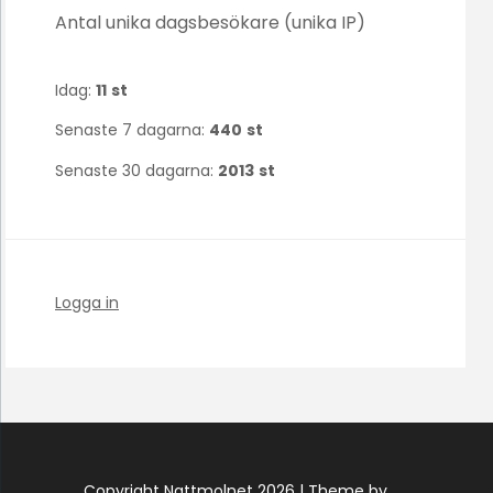
Antal unika dagsbesökare (unika IP)
Idag:
11
st
Senaste 7 dagarna:
440
st
Senaste 30 dagarna:
2013
st
Logga in
Copyright Nattmolnet 2026 |
Theme by