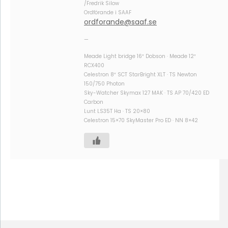
/Fredrik Silow
Ordförande i SAAF
ordforande@saaf.se
—
Meade Light bridge 16″ Dobson · Meade 12″
RCX400
Celestron 8″ SCT StarBright XLT · TS Newton
150/750 Photon
Sky-Watcher Skymax 127 MAK · TS AP 70/420 ED
Carbon
Lunt LS35T Ha · TS 20×80
Celestron 15×70 SkyMaster Pro ED · NN 8×42