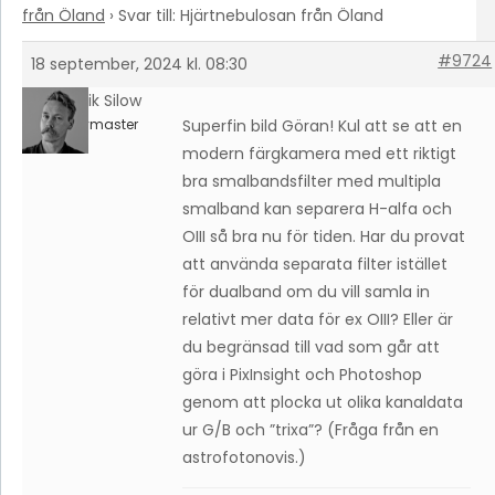
från Öland
›
Svar till: Hjärtnebulosan från Öland
#9724
18 september, 2024 kl. 08:30
Fredrik Silow
Keymaster
Superfin bild Göran! Kul att se att en
modern färgkamera med ett riktigt
bra smalbandsfilter med multipla
smalband kan separera H-alfa och
OIII så bra nu för tiden. Har du provat
att använda separata filter istället
för dualband om du vill samla in
relativt mer data för ex OIII? Eller är
du begränsad till vad som går att
göra i PixInsight och Photoshop
genom att plocka ut olika kanaldata
ur G/B och ”trixa”? (Fråga från en
astrofotonovis.)