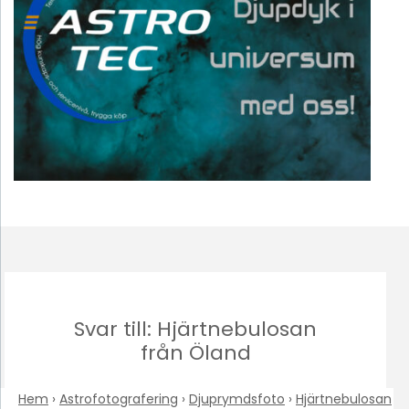
Svar till: Hjärtnebulosan
från Öland
Hem
›
Astrofotografering
›
Djuprymdsfoto
›
Hjärtnebulosan