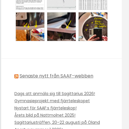
Senaste nytt från SAAF-webben
Dags att anmäla sig till Sagittarius 2026!
Gymnasieprojekt med fjärrteleskopet
Nystart för SAAF:s fjärrteleskop!
Årets bild på Nattmolnet 2025!
Sagittariusträffen, 20–22 augusti på Öland