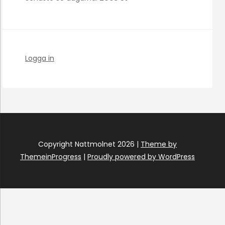
Logga in
Copyright Nattmolnet 2026 |
Theme by
ThemeinProgress
|
Proudly powered by WordPress