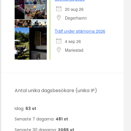
20 aug 26
Degerhamn
Träff under stjärnorna 2026
4 sep 26
Mariestad
Antal unika dagsbesökare (unika IP)
Idag:
63
st
Senaste 7 dagarna:
481
st
Senaste 30 dagarna:
2065
st