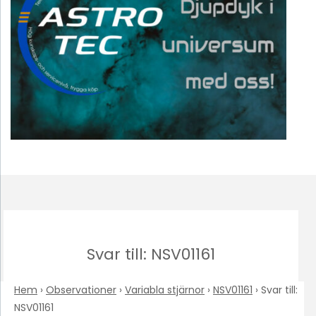
Svar till: NSV01161
Hem
›
Observationer
›
Variabla stjärnor
›
NSV01161
›
Svar till:
NSV01161