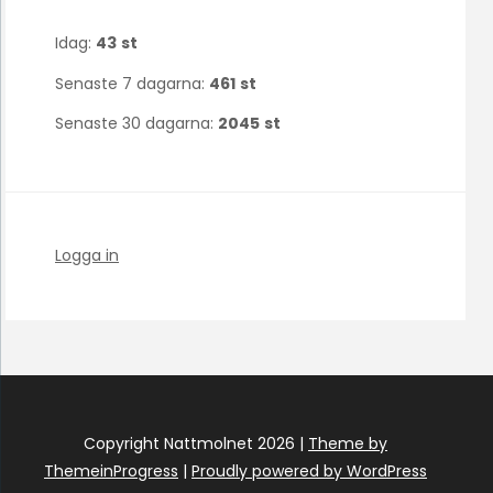
Idag:
43
st
Senaste 7 dagarna:
461
st
Senaste 30 dagarna:
2045
st
Logga in
Copyright Nattmolnet 2026 |
Theme by
ThemeinProgress
|
Proudly powered by WordPress