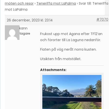
möten och resor
›
Teneriffa mot LaPalma
›
Svar till: Teneriffa
mot LaPalma
#7070
26 december, 2023 kl. 23:14
Hakann
Deltagare
Frukost upp mot Agana efter TF12’an
och förorter till La Laguna nedanför.
Fiaten på väg neråt norra kusten.
Utsikten från matstället.
Attachments: