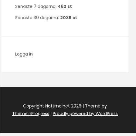
Senaste 7 dagarna:
462
st
Senaste 30 dagarna:
2035
st
Logga in
Copyright Nattmolnet 2026 |
Theme by
ThemeinProgress
|
Proudly powered by WordPress