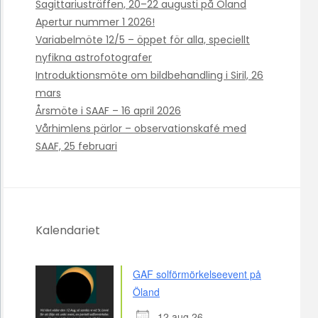
Sagittariusträffen, 20–22 augusti på Öland
Apertur nummer 1 2026!
Variabelmöte 12/5 – öppet för alla, speciellt
nyfikna astrofotografer
Introduktionsmöte om bildbehandling i Siril, 26
mars
Årsmöte i SAAF – 16 april 2026
Vårhimlens pärlor – observationskafé med
SAAF, 25 februari
Kalendariet
GAF solförmörkelseevent på
Öland
12 aug 26