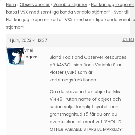
Hem
›
Observationer
›
Variabla stjärnor
›
Hur kan jag skapa en
karta i VSX med samtliga kända variabla stjärnor?
›
Svar till:
Hur kan jag skapa en karta i VSX med samtliga kända variabl
stjärnor?
#5141
11 juni, 2023 kl. 12:37
davhei
Deltagare
Bland Tools and Observer Resources
på AAVSOs sida finns Variable Star
Plotter (VSP) som är
kartritningsfunktionen.
Om du skriver in t.ex. objektet Mis
V1449 i rutan name of object och
sedan väljer lämpligt synfält och
gränsmagnitud så får du om du
även klickar i alternativet ”SHOULD
OTHER VARIABLE STARS BE MARKED?”