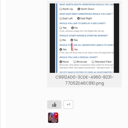
C99124D0-3CDE-4960-8231-
77D52DA6C81D.png
+1