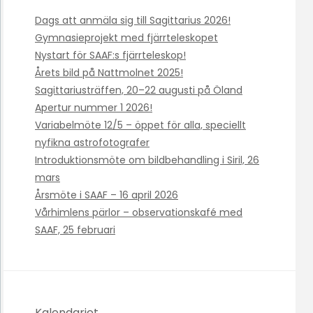
Dags att anmäla sig till Sagittarius 2026!
Gymnasieprojekt med fjärrteleskopet
Nystart för SAAF:s fjärrteleskop!
Årets bild på Nattmolnet 2025!
Sagittariusträffen, 20–22 augusti på Öland
Apertur nummer 1 2026!
Variabelmöte 12/5 – öppet för alla, speciellt
nyfikna astrofotografer
Introduktionsmöte om bildbehandling i Siril, 26
mars
Årsmöte i SAAF – 16 april 2026
Vårhimlens pärlor – observationskafé med
SAAF, 25 februari
Kalendariet