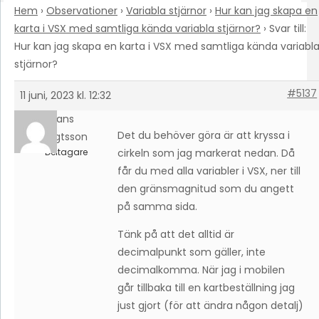
Hem
›
Observationer
›
Variabla stjärnor
›
Hur kan jag skapa en
karta i VSX med samtliga kända variabla stjärnor?
›
Svar till:
Hur kan jag skapa en karta i VSX med samtliga kända variabl
stjärnor?
#5137
11 juni, 2023 kl. 12:32
Hans
Det du behöver göra är att kryssa i
Bengtsson
Deltagare
cirkeln som jag markerat nedan. Då
får du med alla variabler i VSX, ner till
den gränsmagnitud som du angett
på samma sida.
Tänk på att det alltid är
decimalpunkt som gäller, inte
decimalkomma. När jag i mobilen
går tillbaka till en kartbeställning jag
just gjort (för att ändra någon detalj)