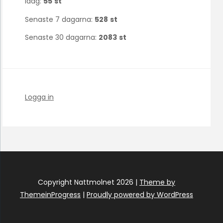
Idag:
55
st
Senaste 7 dagarna:
528
st
Senaste 30 dagarna:
2083
st
Logga in
Copyright Nattmolnet 2026 |
Theme by
ThemeinProgress
|
Proudly powered by WordPress