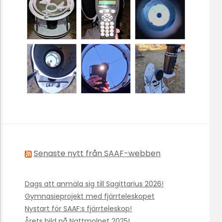
Senaste nytt från SAAF-webben
Dags att anmäla sig till Sagittarius 2026!
Gymnasieprojekt med fjärrteleskopet
Nystart för SAAF:s fjärrteleskop!
Årets bild på Nattmolnet 2025!