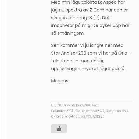
Med min lågupplösta Lowspec har
jag nu spektra av Z Cam när den är
svagare än mag 13 (!!). Det
imponerar på mig. De dyker upp här
så småningom.
Sen kommer vi ju längre ner med
Star Analser 200 som vi har på Oria-
teleskopet – men där är
upplösningen mycket lägre också.
Magnus
C11, C8, Skywatcher ED100 Pro
Celestron CGE-Pro, Losmandy G11, Celestron AVX
QHY268m, QHY183, ASI183, ASI294