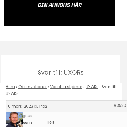
Svar till: UXORs
Hem
›
Observationer
›
Variabla stjärnor
›
UXORs
›
Svar till:
UXORs
#3530
6 mars, 2023 kl. 14:12
Magnus
Hej!
Larsson