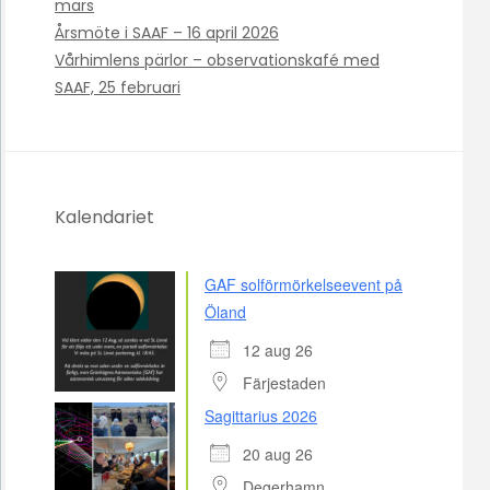
mars
Årsmöte i SAAF – 16 april 2026
Vårhimlens pärlor – observationskafé med
SAAF, 25 februari
Kalendariet
GAF solförmörkelseevent på
Öland
12 aug 26
Färjestaden
Sagittarius 2026
20 aug 26
Degerhamn