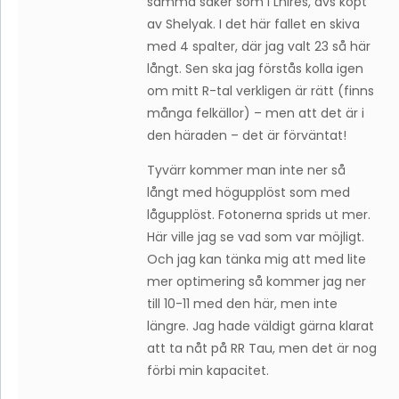
samma saker som i Lhires, dvs köpt
av Shelyak. I det här fallet en skiva
med 4 spalter, där jag valt 23 så här
långt. Sen ska jag förstås kolla igen
om mitt R-tal verkligen är rätt (finns
många felkällor) – men att det är i
den häraden – det är förväntat!
Tyvärr kommer man inte ner så
långt med högupplöst som med
lågupplöst. Fotonerna sprids ut mer.
Här ville jag se vad som var möjligt.
Och jag kan tänka mig att med lite
mer optimering så kommer jag ner
till 10-11 med den här, men inte
längre. Jag hade väldigt gärna klarat
att ta nåt på RR Tau, men det är nog
förbi min kapacitet.