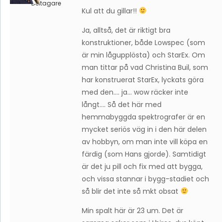
Deltagare
Kul att du gillar!!
Ja, alltså, det är riktigt bra
konstruktioner, både Lowspec (som
är min lågupplösta) och StarEx. Om
man tittar på vad Christina Buil, som
har konstruerat StarEx, lyckats göra
med den…. ja… wow räcker inte
långt…. Så det här med
hemmabyggda spektrografer är en
mycket seriös väg in i den här delen
av hobbyn, om man inte vill köpa en
färdig (som Hans gjorde). Samtidigt
är det ju pill och fix med att bygga,
och vissa stannar i bygg-stadiet och
så blir det inte så mkt obsat
Min spalt här är 23 um. Det är