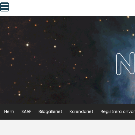
Skip
to
content
Hem
SAAF
Bildgalleriet
Kalendariet
Registrera anvä