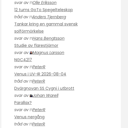
svar av
Olle Eriksson
12 tums GoTo Spegelteleskop
tråd av
Anders Tjernberg
Tankar kring en gammal svensk
solförmörkelse
svar av
Hans Bengtsson
Studie av flarestjärnor
svar av
Magnus Larsson
NGC4217
svar av
PeterR
Venus i UV-IR 2026-08-04
tråd av
PeterR
Dvärgnovan SS Cygni i utbrott
svar av
Johan Warell
Parallax?
svar av
PeterR
Venus nergång
tråd av
PeterR