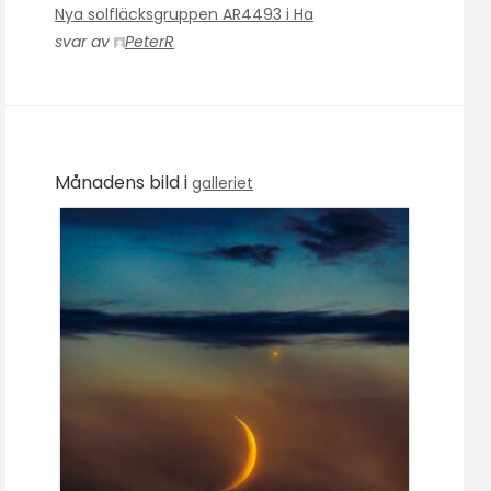
Nya solfläcksgruppen AR4493 i Ha
svar av
PeterR
Månadens bild i
galleriet