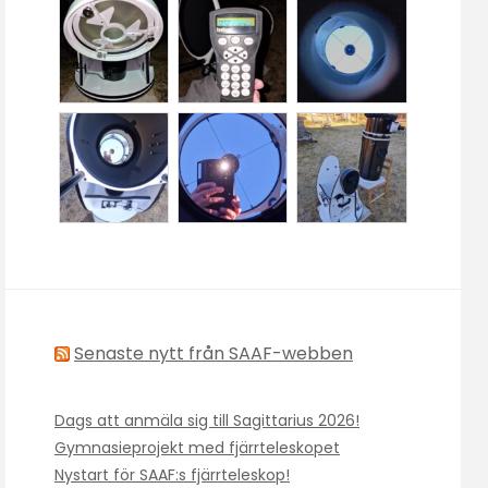
Senaste nytt från SAAF-webben
Dags att anmäla sig till Sagittarius 2026!
Gymnasieprojekt med fjärrteleskopet
Nystart för SAAF:s fjärrteleskop!