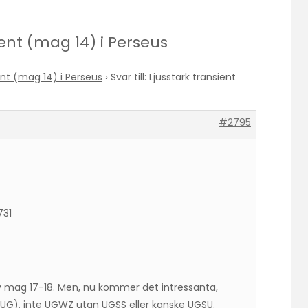
sient (mag 14) i Perseus
ent (mag 14) i Perseus
›
Svar till: Ljusstark transient
#2795
731
av mag 17-18. Men, nu kommer det intressanta,
UG), inte UGWZ utan UGSS eller kanske UGSU.