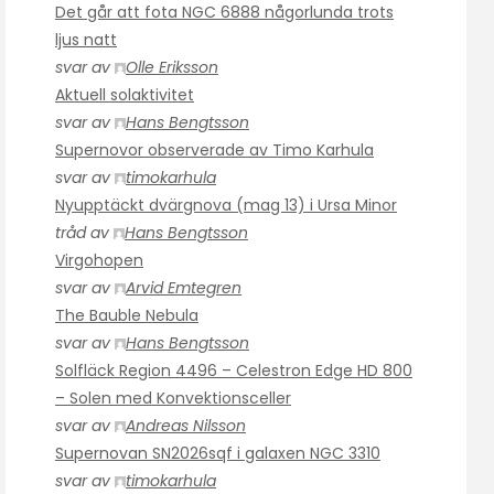
Det går att fota NGC 6888 någorlunda trots
ljus natt
svar av
Olle Eriksson
Aktuell solaktivitet
svar av
Hans Bengtsson
Supernovor observerade av Timo Karhula
svar av
timokarhula
Nyupptäckt dvärgnova (mag 13) i Ursa Minor
tråd av
Hans Bengtsson
Virgohopen
svar av
Arvid Emtegren
The Bauble Nebula
svar av
Hans Bengtsson
Solfläck Region 4496 – Celestron Edge HD 800
– Solen med Konvektionsceller
svar av
Andreas Nilsson
Supernovan SN2026sqf i galaxen NGC 3310
svar av
timokarhula