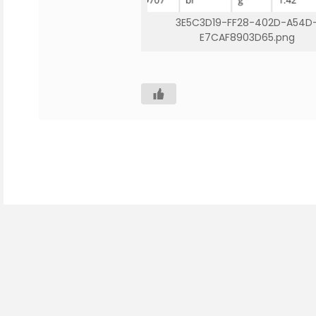
3E5C3D19-FF28-402D-A54D
E7CAF8903D65.png