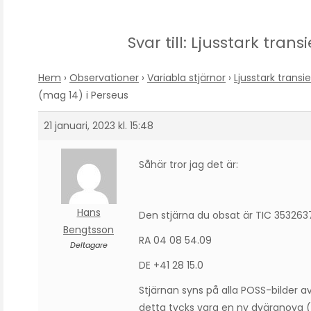
Svar till: Ljusstark tran
Hem
›
Observationer
›
Variabla stjärnor
›
Ljusstark transi
(mag 14) i Perseus
21 januari, 2023 kl. 15:48
Såhär tror jag det är:
Hans
Den stjärna du obsat är TIC 353263
Bengtsson
RA 04 08 54.09
Deltagare
DE +41 28 15.0
Stjärnan syns på alla POSS-bilder 
detta tycks vara en ny dvärgnova (