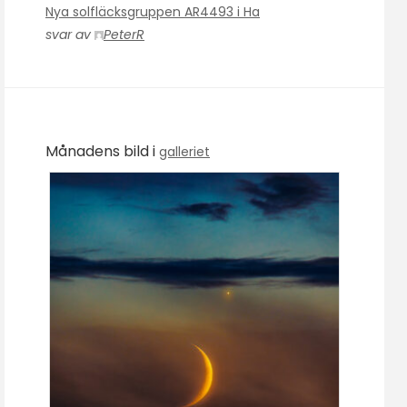
Nya solfläcksgruppen AR4493 i Ha
svar av
PeterR
Månadens bild i
galleriet