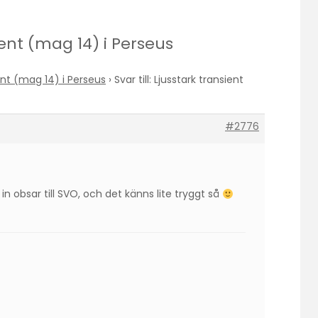
sient (mag 14) i Perseus
ent (mag 14) i Perseus
›
Svar till: Ljusstark transient
#2776
n obsar till SVO, och det känns lite tryggt så