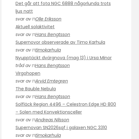
Det går att fota NGC 6888 någorlunda trots
ljus natt
svar av
Olle Eriksson
Aktuell solaktivitet
svar av
Hans Bengtsson
Supernovor observerade av Timo Karhula
svar av
timokarhula
Nyupptäckt dvärgnova (mag 13) i Ursa Minor
tråd av
Hans Bengtsson
Virgohopen
svar av
Arvid Emtegren
The Bauble Nebula
svar av
Hans Bengtsson
Solfläck Region 4496 – Celestron Edge HD 800
– Solen med Konvektionsceller
svar av
Andreas Nilsson
Supernovan SN2026sqf i galaxen NGC 3310
svar av
timokarhula