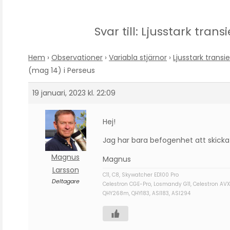
Svar till: Ljusstark tran
Hem
›
Observationer
›
Variabla stjärnor
›
Ljusstark transi
(mag 14) i Perseus
19 januari, 2023 kl. 22:09
Hej!
Jag har bara befogenhet att skicka i
Magnus
Magnus
Larsson
C11, C8, Skywatcher ED100 Pro
Deltagare
Celestron CGE-Pro, Losmandy G11, Celestron AVX
QHY268m, QHY183, ASI183, ASI294