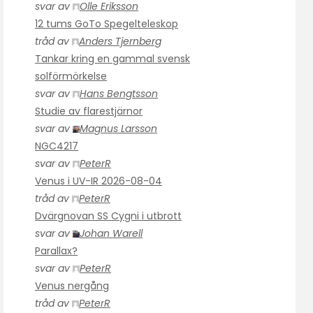
svar av
Olle Eriksson
12 tums GoTo Spegelteleskop
tråd av
Anders Tjernberg
Tankar kring en gammal svensk
solförmörkelse
svar av
Hans Bengtsson
Studie av flarestjärnor
svar av
Magnus Larsson
NGC4217
svar av
PeterR
Venus i UV-IR 2026-08-04
tråd av
PeterR
Dvärgnovan SS Cygni i utbrott
svar av
Johan Warell
Parallax?
svar av
PeterR
Venus nergång
tråd av
PeterR