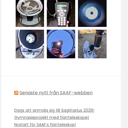
Senaste nytt från SAAF-webben
Dags att anmäla sig till Sagittarius 2026!
Gymnasieprojekt med fjärrteleskopet
Nystart för SAAF:s fjärrteleskop!