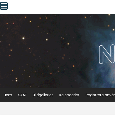
Skip
to
content
Hem
SAAF
Bildgalleriet
Kalendariet
Registrera anvä