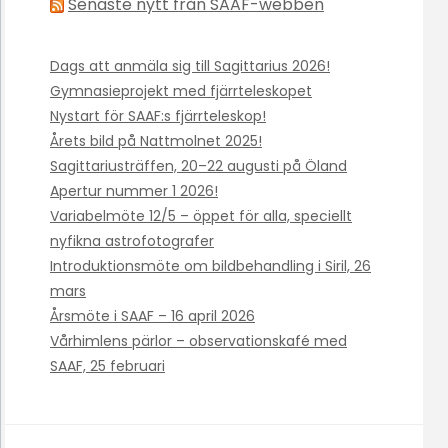
Senaste nytt från SAAF-webben
Dags att anmäla sig till Sagittarius 2026!
Gymnasieprojekt med fjärrteleskopet
Nystart för SAAF:s fjärrteleskop!
Årets bild på Nattmolnet 2025!
Sagittariusträffen, 20–22 augusti på Öland
Apertur nummer 1 2026!
Variabelmöte 12/5 – öppet för alla, speciellt
nyfikna astrofotografer
Introduktionsmöte om bildbehandling i Siril, 26
mars
Årsmöte i SAAF – 16 april 2026
Vårhimlens pärlor – observationskafé med
SAAF, 25 februari