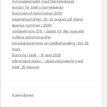
Gymnasieprojekt med fjärrteleskopet
Nystart för SAAF:s fjärrteleskop!
Årets bild på Nattmolnet 2025!
Sagittariusträffen, 20–22 augusti på Öland
Apertur nummer 1 2026!
Variabelmöte 12/5 – öppet för alla, speciellt
nyfikna astrofotografer
Introduktionsmöte om bildbehandling i Siril, 26
mars
Årsmöte i SAAF – 16 april 2026
Vårhimlens pärlor – observationskafé med
SAAF, 25 februari
Kalendariet