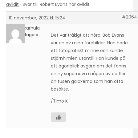
avlidit
›
Svar till: Robert Evans har avlidit
#2064
10 november, 2022 kl. 15:24
timokarhula
Deltagare
Det var tråkigt att höra. Bob Evans
var en av mina förebilder. Han hade
ett fotografiskt minne och kunde
stjärnhimlen utantill. Han kunde på
ett ögonblick avgöra om det fanns
en ny supernova i någon av de fler
än tusen galaxerna som han ofta
besökte.
/Timo K