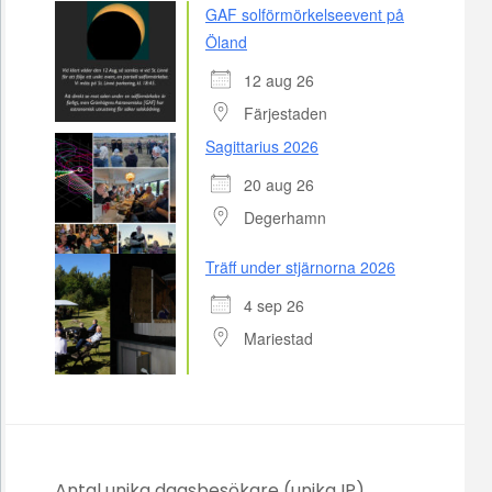
GAF solförmörkelseevent på
Öland
12 aug 26
Färjestaden
Sagittarius 2026
20 aug 26
Degerhamn
Träff under stjärnorna 2026
4 sep 26
Mariestad
Antal unika dagsbesökare (unika IP)