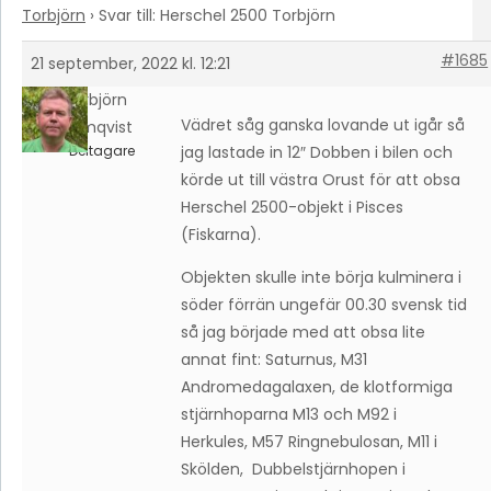
Torbjörn
›
Svar till: Herschel 2500 Torbjörn
#1685
21 september, 2022 kl. 12:21
Torbjörn
Vädret såg ganska lovande ut igår så
Holmqvist
Deltagare
jag lastade in 12″ Dobben i bilen och
körde ut till västra Orust för att obsa
Herschel 2500-objekt i Pisces
(Fiskarna).
Objekten skulle inte börja kulminera i
söder förrän ungefär 00.30 svensk tid
så jag började med att obsa lite
annat fint: Saturnus, M31
Andromedagalaxen, de klotformiga
stjärnhoparna M13 och M92 i
Herkules, M57 Ringnebulosan, M11 i
Skölden, Dubbelstjärnhopen i