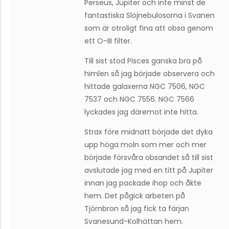
Perseus, Jupiter och inte minst de
fantastiska Slöjnebulosorna i Svanen
som är otroligt fina att obsa genom
ett O-III filter.
Till sist stod Pisces ganska bra på
himlen så jag började observera och
hittade galaxerna NGC 7506, NGC
7537 och NGC 7556. NGC 7566
lyckades jag däremot inte hitta.
Strax före midnatt började det dyka
upp höga moln som mer och mer
började försvåra obsandet så till sist
avslutade jag med en titt på Jupiter
innan jag packade ihop och åkte
hem. Det pågick arbeten på
Tjörnbron så jag fick ta färjan
Svanesund-Kolhättan hem.