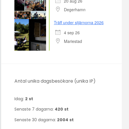
20 aug 26
Degerhamn
Träff under stjärnorna 2026
4 sep 26
Mariestad
Antal unika dagsbesökare (unika IP)
Idag:
2
st
Senaste 7 dagarna:
420
st
Senaste 30 dagarna:
2004
st