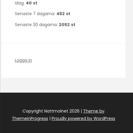
Idag:
40
st
Senaste 7 dagarna:
462
st
Senaste 30 dagarna:
2052
st
Logga in
Copyright Nattmolnet 2026 |
Theme by
ThemeinProgress
|
Proudly powered by WordPress