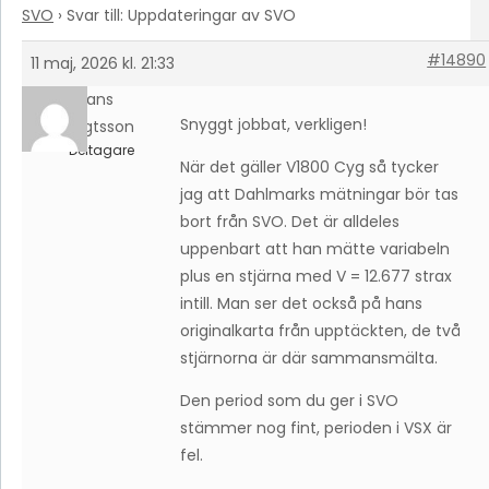
SVO
›
Svar till: Uppdateringar av SVO
#14890
11 maj, 2026 kl. 21:33
Hans
Snyggt jobbat, verkligen!
Bengtsson
Deltagare
När det gäller V1800 Cyg så tycker
jag att Dahlmarks mätningar bör tas
bort från SVO. Det är alldeles
uppenbart att han mätte variabeln
plus en stjärna med V = 12.677 strax
intill. Man ser det också på hans
originalkarta från upptäckten, de två
stjärnorna är där sammansmälta.
Den period som du ger i SVO
stämmer nog fint, perioden i VSX är
fel.