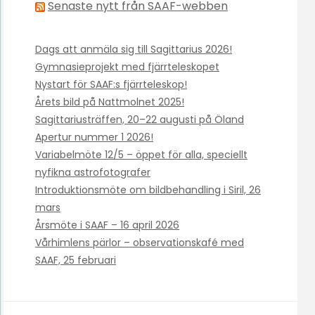
Senaste nytt från SAAF-webben
Dags att anmäla sig till Sagittarius 2026!
Gymnasieprojekt med fjärrteleskopet
Nystart för SAAF:s fjärrteleskop!
Årets bild på Nattmolnet 2025!
Sagittariusträffen, 20–22 augusti på Öland
Apertur nummer 1 2026!
Variabelmöte 12/5 – öppet för alla, speciellt
nyfikna astrofotografer
Introduktionsmöte om bildbehandling i Siril, 26
mars
Årsmöte i SAAF – 16 april 2026
Vårhimlens pärlor – observationskafé med
SAAF, 25 februari