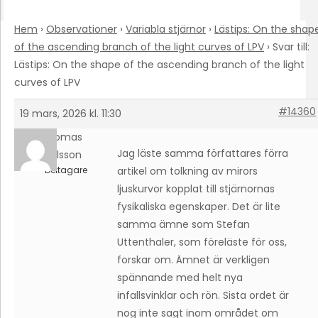
Hem
›
Observationer
›
Variabla stjärnor
›
Lästips: On the shap
of the ascending branch of the light curves of LPV
›
Svar till:
Lästips: On the shape of the ascending branch of the light
curves of LPV
#14360
19 mars, 2026 kl. 11:30
Thomas
Jag läste samma författares förra
Karlsson
Deltagare
artikel om tolkning av mirors
ljuskurvor kopplat till stjärnornas
fysikaliska egenskaper. Det är lite
samma ämne som Stefan
Uttenthaler, som föreläste för oss,
forskar om. Ämnet är verkligen
spännande med helt nya
infallsvinklar och rön. Sista ordet är
nog inte sagt inom området om