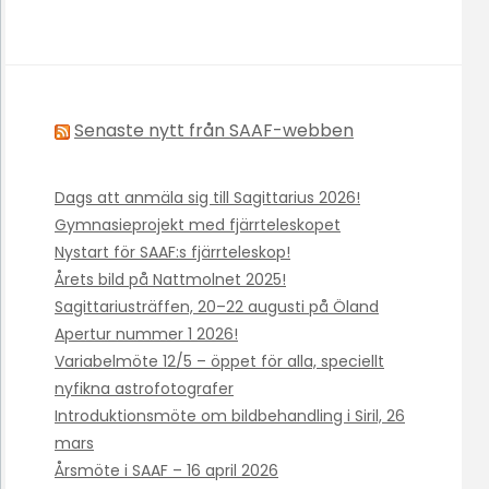
Senaste nytt från SAAF-webben
Dags att anmäla sig till Sagittarius 2026!
Gymnasieprojekt med fjärrteleskopet
Nystart för SAAF:s fjärrteleskop!
Årets bild på Nattmolnet 2025!
Sagittariusträffen, 20–22 augusti på Öland
Apertur nummer 1 2026!
Variabelmöte 12/5 – öppet för alla, speciellt
nyfikna astrofotografer
Introduktionsmöte om bildbehandling i Siril, 26
mars
Årsmöte i SAAF – 16 april 2026