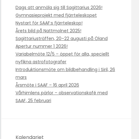
Dags att anmäla sig till Sagittarius 2026!
Gymnasieprojekt med fjärrteleskopet
Nystart för SAAF:s fjärrteleskop!
Årets bild på Nattmolnet 2025!
Sagittariusträffen, 20–22 augusti på Öland
Apertur nummer 1 2026!
Variabelmöte 12/5 – öppet för alla, speciellt
nyfikna astrofotografer
Introduktionsmöte om bildbehandling i Siril, 26
mars
Årsmöte i SAAF – 16 april 2026
Vårhimlens pärlor – observationskafé med
SAAF, 25 februari
Kalendariet