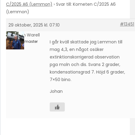
C/2025 A6 (Lemmon)
›
Svar till: Kometen C/2025 A6
(Lemmon)
#13451
29 oktober, 2025 kl. 07:10
Johan Warell
Keymaster
I går kväll skattade jag Lemmon till
mag 4,3, en något osäker
extinktionskorrigerad observation
pga moln och dis. Svans 2 grader,
kondensationsgrad 7. Höjd 6 grader,
7×50 bino.
Johan