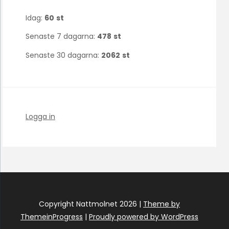
Idag:
60
st
Senaste 7 dagarna:
478
st
Senaste 30 dagarna:
2062
st
Logga in
Copyright Nattmolnet 2026 |
Theme by
ThemeinProgress
|
Proudly powered by WordPress