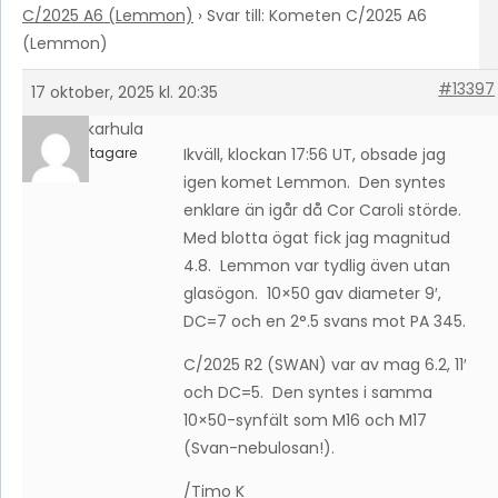
C/2025 A6 (Lemmon)
›
Svar till: Kometen C/2025 A6
(Lemmon)
#13397
17 oktober, 2025 kl. 20:35
timokarhula
Deltagare
Ikväll, klockan 17:56 UT, obsade jag
igen komet Lemmon. Den syntes
enklare än igår då Cor Caroli störde.
Med blotta ögat fick jag magnitud
4.8. Lemmon var tydlig även utan
glasögon. 10×50 gav diameter 9′,
DC=7 och en 2°.5 svans mot PA 345.
C/2025 R2 (SWAN) var av mag 6.2, 11′
och DC=5. Den syntes i samma
10×50-synfält som M16 och M17
(Svan-nebulosan!).
/Timo K