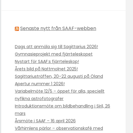
Senaste nytt från SAAF-webben
Dags att anmäla sig till Sagittarius 2026!
Gymnasieprojekt med fjärrteleskopet
Nystart för SAAF:s fjärrteleskop!
Årets bild på Nattmolnet 2025!
Sagittariusträffen, 20–22 augusti på Öland
Apertur nummer 1 2026!
Variabelmöte 12/5 – öppet för alla, speciellt
nyfikna astrofotografer
Introduktionsmöte om bildbehandling i Siril, 26
mars
Årsmöte i SAAF – 16 april 2026
Vårhimlens pärlor – observationskafé med