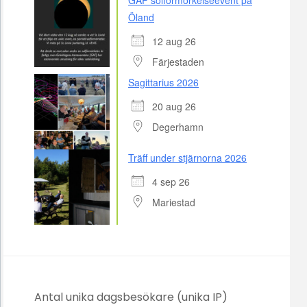
GAF solförmörkelseevent på
Öland
12 aug 26
Färjestaden
Sagittarius 2026
20 aug 26
Degerhamn
Träff under stjärnorna 2026
4 sep 26
Mariestad
Antal unika dagsbesökare (unika IP)