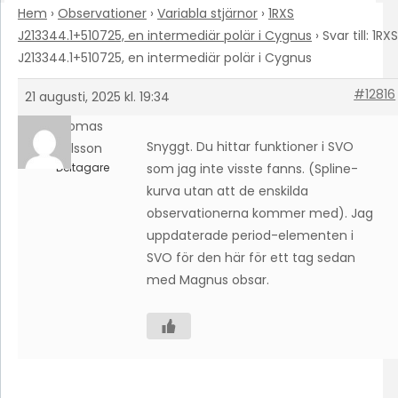
Hem
›
Observationer
›
Variabla stjärnor
›
1RXS
J213344.1+510725, en intermediär polär i Cygnus
›
Svar till: 1RXS
J213344.1+510725, en intermediär polär i Cygnus
#12816
21 augusti, 2025 kl. 19:34
Thomas
Snyggt. Du hittar funktioner i SVO
Karlsson
Deltagare
som jag inte visste fanns. (Spline-
kurva utan att de enskilda
observationerna kommer med). Jag
uppdaterade period-elementen i
SVO för den här för ett tag sedan
med Magnus obsar.