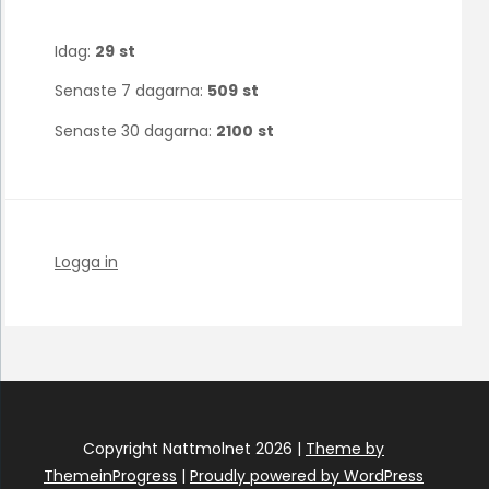
Idag:
29
st
Senaste 7 dagarna:
509
st
Senaste 30 dagarna:
2100
st
Logga in
Copyright Nattmolnet 2026 |
Theme by
ThemeinProgress
|
Proudly powered by WordPress