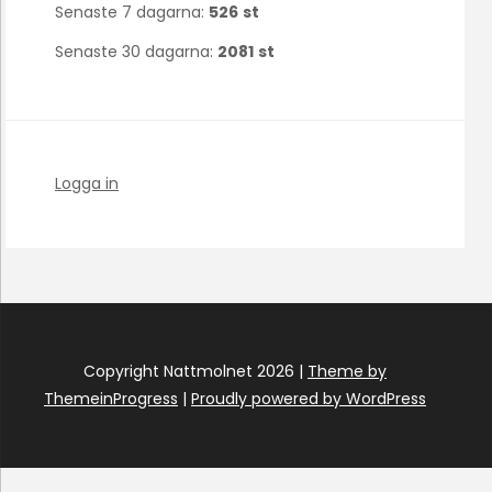
Senaste 7 dagarna:
526
st
Senaste 30 dagarna:
2081
st
Logga in
Copyright Nattmolnet 2026 |
Theme by
ThemeinProgress
|
Proudly powered by WordPress