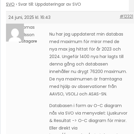
SVO
›
Svar till: Uppdateringar av SVO
#12321
24 juni, 2025 kl. 16:43
Thomas
Nu har jag uppdaterat min databas
Karlsson
Deltagare
med maximum för miror med de
nya max jag hittat för år 2023 och
2024. Ungefär 1400 nya har lagts till
denna gång och databasen
innehåller nu drygt 76200 maximum.
De nya maximumen är framtagna
med hjälp av observationer från
AAVSO, VSOLJ och ASAS-SN.
Databasen i form av O-C diagram
nås via SVO via menyvalet: Ljuskurvor
& Resultat -> O-C diagram för miror.
Eller direkt via