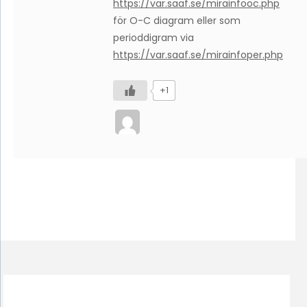
https://var.saaf.se/mirainfooc.php
för O-C diagram eller som
perioddigram via
https://var.saaf.se/mirainfoper.php
+1