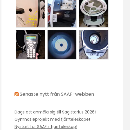
Senaste nytt från SAAF-webben
Dags att anmäla sig till Sagittarius 2026!
Gymnasieprojekt med fjärrteleskopet
Nystart för SAAF:s fjärrteleskop!