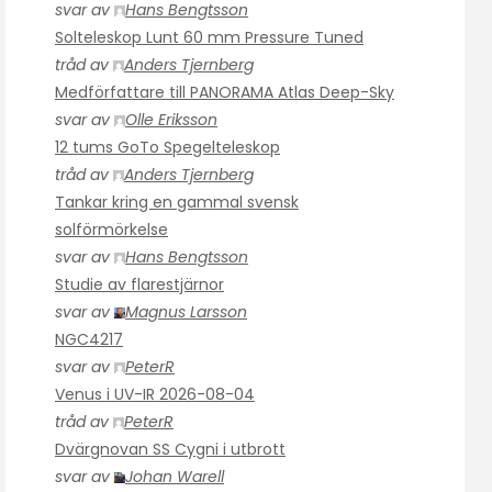
svar av
Hans Bengtsson
Solteleskop Lunt 60 mm Pressure Tuned
tråd av
Anders Tjernberg
Medförfattare till PANORAMA Atlas Deep-Sky
svar av
Olle Eriksson
12 tums GoTo Spegelteleskop
tråd av
Anders Tjernberg
Tankar kring en gammal svensk
solförmörkelse
svar av
Hans Bengtsson
Studie av flarestjärnor
svar av
Magnus Larsson
NGC4217
svar av
PeterR
Venus i UV-IR 2026-08-04
tråd av
PeterR
Dvärgnovan SS Cygni i utbrott
svar av
Johan Warell