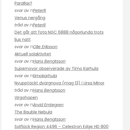
Parallax?
svar av
PeterR
Venus nergång
tråd av
PeterR
Det går att fota NGC 6888 någorlunda trots
ljus natt
svar av
Olle Eriksson
Aktuell solaktivitet
svar av
Hans Bengtsson
Supernovor observerade av Timo Karhula
svar av
timokarhula
Nyupptäckt dvärgnova (mag 13) i Ursa Minor
tråd av
Hans Bengtsson
Virgohopen
svar av
Arvid Emtegren
The Bauble Nebula
svar av
Hans Bengtsson
Solfläck Region 4496 – Celestron Edge HD 800