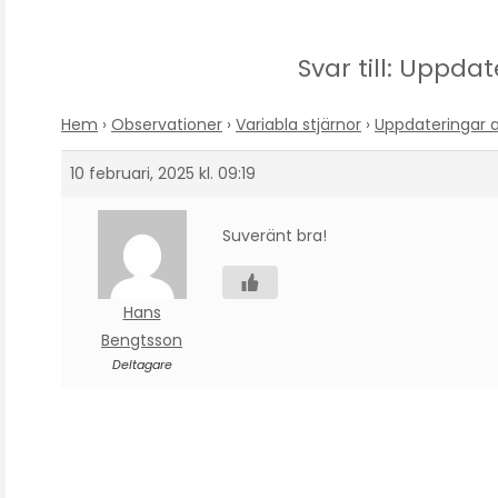
Svar till: Uppda
Hem
›
Observationer
›
Variabla stjärnor
›
Uppdateringar 
10 februari, 2025 kl. 09:19
Suveränt bra!
Hans
Bengtsson
Deltagare