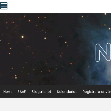
Skip
to
content
Hem
SAAF
Bildgalleriet
Kalendariet
Registrera anvä