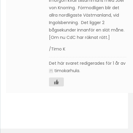
imorgon kväll tillsammans med Joel
von Knorring. Förmodligen blir det
allra nordligaste Västmanland, vid
Ingolsbenning. Det ligger 2
bågsekunder innanför en slät måne.
[Om nu CdC har räknat rätt.]
/Timo K
Det här svaret redigerades för 1 år av
timokarhula
.