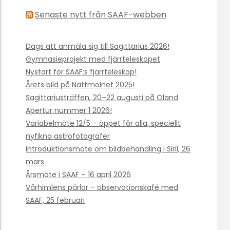
Senaste nytt från SAAF-webben
Dags att anmäla sig till Sagittarius 2026!
Gymnasieprojekt med fjärrteleskopet
Nystart för SAAF:s fjärrteleskop!
Årets bild på Nattmolnet 2025!
Sagittariusträffen, 20–22 augusti på Öland
Apertur nummer 1 2026!
Variabelmöte 12/5 – öppet för alla, speciellt
nyfikna astrofotografer
Introduktionsmöte om bildbehandling i Siril, 26
mars
Årsmöte i SAAF – 16 april 2026
Vårhimlens pärlor – observationskafé med
SAAF, 25 februari