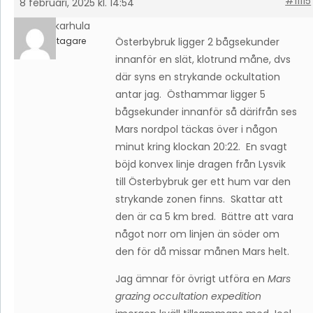
#11115
8 februari, 2025 kl. 14:54
timokarhula
Deltagare
Österbybruk ligger 2 bågsekunder
innanför en slät, klotrund måne, dvs
där syns en strykande ockultation
antar jag. Östhammar ligger 5
bågsekunder innanför så därifrån ses
Mars nordpol täckas över i någon
minut kring klockan 20:22. En svagt
böjd konvex linje dragen från Lysvik
till Österbybruk ger ett hum var den
strykande zonen finns. Skattar att
den är ca 5 km bred. Bättre att vara
något norr om linjen än söder om
den för då missar månen Mars helt.
Jag ämnar för övrigt utföra en
Mars
grazing occultation expedition