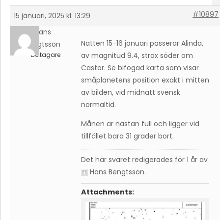
#10897
15 januari, 2025 kl. 13:29
Hans
Natten 15-16 januari passerar Alinda,
Bengtsson
Deltagare
av magnitud 9.4, strax söder om
Castor. Se bifogad karta som visar
småplanetens position exakt i mitten
av bilden, vid midnatt svensk
normaltid.
Månen är nästan full och ligger vid
tillfället bara 31 grader bort.
Det här svaret redigerades för 1 år av
Hans Bengtsson
.
Attachments: