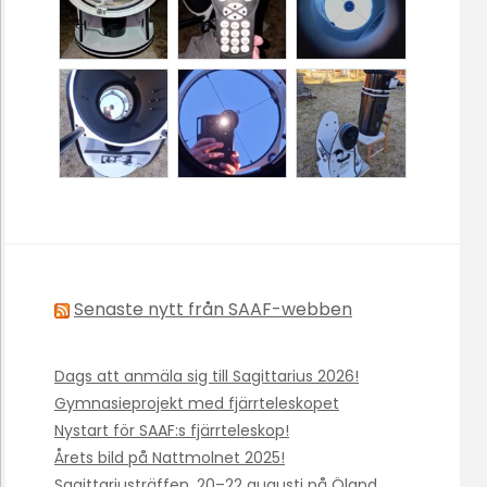
Senaste nytt från SAAF-webben
Dags att anmäla sig till Sagittarius 2026!
Gymnasieprojekt med fjärrteleskopet
Nystart för SAAF:s fjärrteleskop!
Årets bild på Nattmolnet 2025!
Sagittariusträffen, 20–22 augusti på Öland