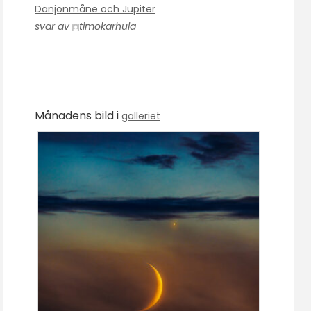
Danjonmåne och Jupiter
svar av
timokarhula
Månadens bild i
galleriet