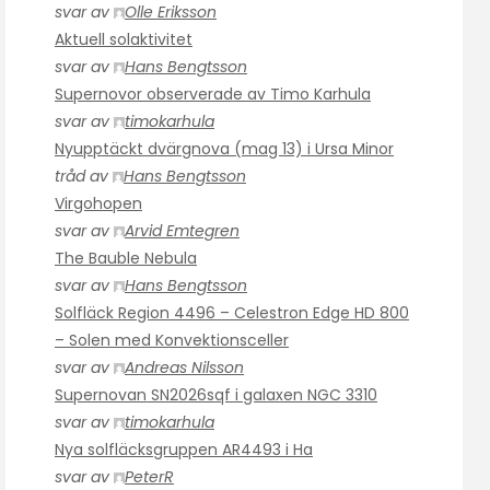
svar av
Olle Eriksson
Aktuell solaktivitet
svar av
Hans Bengtsson
Supernovor observerade av Timo Karhula
svar av
timokarhula
Nyupptäckt dvärgnova (mag 13) i Ursa Minor
tråd av
Hans Bengtsson
Virgohopen
svar av
Arvid Emtegren
The Bauble Nebula
svar av
Hans Bengtsson
Solfläck Region 4496 – Celestron Edge HD 800
– Solen med Konvektionsceller
svar av
Andreas Nilsson
Supernovan SN2026sqf i galaxen NGC 3310
svar av
timokarhula
Nya solfläcksgruppen AR4493 i Ha
svar av
PeterR