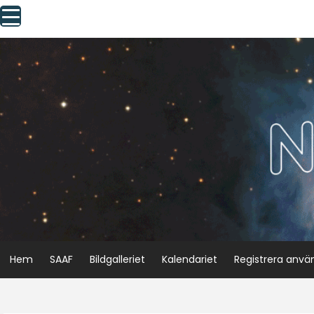
Skip
to
content
Hem
SAAF
Bildgalleriet
Kalendariet
Registrera anvä