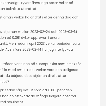
kortvarigt. Tyvärr finns inga obsar heller på
kan bekräfta utbrottet.
 stjärnan verkar ha ändrats efter denna dag och
 av stjärnan mellan 2023-02-24 och 2023-03-14
ioden på 0.061 dyker upp. Även i andra
nkt. Men redan i april 2023 verkar perioden vara
e. Även före 2023-02-14 har jag inte lyckats
i tråden varit inne på superpucklar som orsak för
hålla med om att det verkar vara den troligaste
tt du började obsa stjärnan direkt efter
m det?
gar sedan såg det ut som att 0.061 perioden
ar nog en effekt av de många tidigare obsarna
red resultatet.