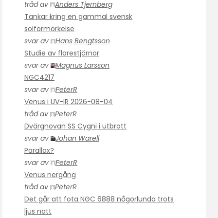
tråd av
Anders Tjernberg
Tankar kring en gammal svensk
solförmörkelse
svar av
Hans Bengtsson
Studie av flarestjärnor
svar av
Magnus Larsson
NGC4217
svar av
PeterR
Venus i UV-IR 2026-08-04
tråd av
PeterR
Dvärgnovan SS Cygni i utbrott
svar av
Johan Warell
Parallax?
svar av
PeterR
Venus nergång
tråd av
PeterR
Det går att fota NGC 6888 någorlunda trots
ljus natt