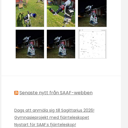
Senaste nytt från SAAF-webben
Dags att anmäla sig till Sagittarius 2026!
Gymnasieprojekt med fjärrteleskopet
Nystart för SAAF:s fjärrteleskop!