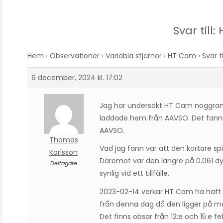
Svar till
Hem
›
Observationer
›
Variabla stjärnor
›
HT Cam
›
Svar t
6 december, 2024 kl. 17:02
Jag har undersökt HT Cam noggrann
laddade hem från AAVSO. Det fanns
AAVSO.
Thomas
Vad jag fann var att den kortare sp
Karlsson
Däremot var den längre på 0.061 d
Deltagare
synlig vid ett tillfälle.
2023-02-14 verkar HT Cam ha haft et
från denna dag då den ligger på mag
Det finns obsar från 12:e och 15:e f