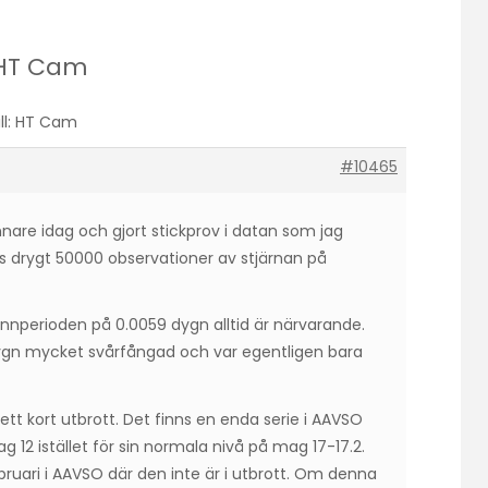
: HT Cam
ill: HT Cam
#10465
are idag och gjort stickprov i datan som jag
 drygt 50000 observationer av stjärnan på
innperioden på 0.0059 dygn alltid är närvarande.
ygn mycket svårfångad och var egentligen bara
t kort utbrott. Det finns en enda serie i AAVSO
 12 istället för sin normala nivå på mag 17-17.2.
ebruari i AAVSO där den inte är i utbrott. Om denna