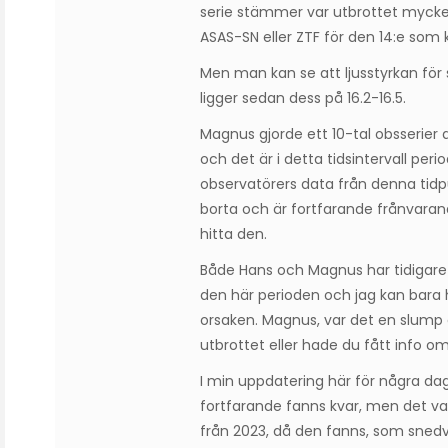
serie stämmer var utbrottet mycket 
ASAS-SN eller ZTF för den 14:e som 
Men man kan se att ljusstyrkan för
ligger sedan dess på 16.2-16.5.
Magnus gjorde ett 10-tal obsserier
och det är i detta tidsintervall per
observatörers data från denna tidpu
borta och är fortfarande frånvarand
hitta den.
Både Hans och Magnus har tidigare 
den här perioden och jag kan bara 
orsaken. Magnus, var det en slump a
utbrottet eller hade du fått info o
I min uppdatering här för några da
fortfarande fanns kvar, men det v
från 2023, då den fanns, som snedv