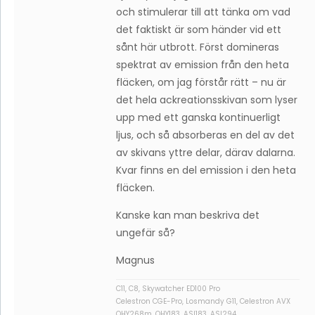
och stimulerar till att tänka om vad
det faktiskt är som händer vid ett
sånt här utbrott. Först domineras
spektrat av emission från den heta
fläcken, om jag förstår rätt – nu är
det hela ackreationsskivan som lyser
upp med ett ganska kontinuerligt
ljus, och så absorberas en del av det
av skivans yttre delar, därav dalarna.
Kvar finns en del emission i den heta
fläcken.
Kanske kan man beskriva det
ungefär så?
Magnus
C11, C8, Skywatcher ED100 Pro
Celestron CGE-Pro, Losmandy G11, Celestron AVX
QHY268m, QHY183, ASI183, ASI294