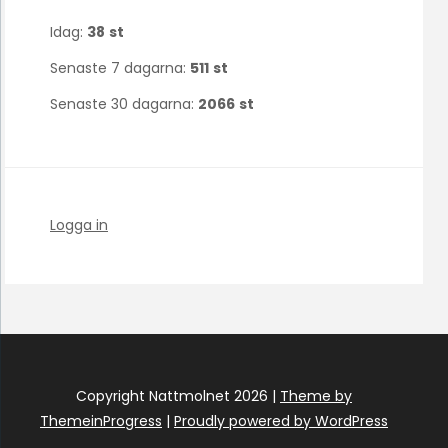
Idag:
38
st
Senaste 7 dagarna:
511
st
Senaste 30 dagarna:
2066
st
Logga in
Copyright Nattmolnet 2026 |
Theme by
ThemeinProgress
|
Proudly powered by WordPress