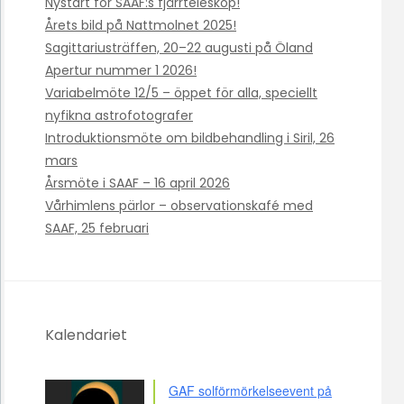
Nystart för SAAF:s fjärrteleskop!
Årets bild på Nattmolnet 2025!
Sagittariusträffen, 20–22 augusti på Öland
Apertur nummer 1 2026!
Variabelmöte 12/5 – öppet för alla, speciellt
nyfikna astrofotografer
Introduktionsmöte om bildbehandling i Siril, 26
mars
Årsmöte i SAAF – 16 april 2026
Vårhimlens pärlor – observationskafé med
SAAF, 25 februari
Kalendariet
GAF solförmörkelseevent på