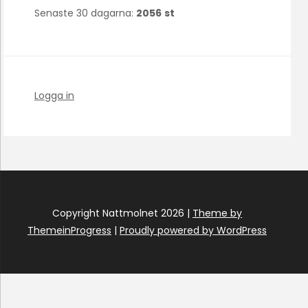
Senaste 30 dagarna:
2056
st
Logga in
Copyright Nattmolnet 2026 |
Theme by
ThemeinProgress
|
Proudly powered by WordPress