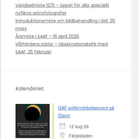
Variabelmöte 12/5 – öppet för alla, speciellt
nyfikna astrofotografer
Introduktionsmöte om bildbehandling i Siril, 26
mars
Årsmöte i SAAF – 16 april 2026
Vårhimlens pärlor – observationskafé med
SAAF, 25 februari
Kalendariet
GAF solförmörkelseevent på
Öland
12 aug 26
Färjestaden