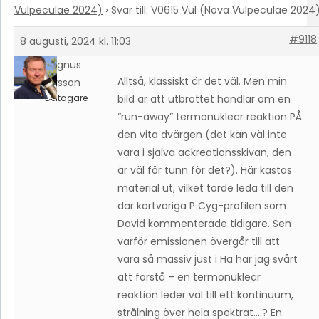
Vulpeculae 2024)
›
Svar till: V0615 Vul (Nova Vulpeculae 2024
#9118
8 augusti, 2024 kl. 11:03
Magnus
Alltså, klassiskt är det väl. Men min
Larsson
Deltagare
bild är att utbrottet handlar om en
“run-away” termonukleär reaktion PÅ
den vita dvärgen (det kan väl inte
vara i själva ackreationsskivan, den
är väl för tunn för det?). Här kastas
material ut, vilket torde leda till den
där kortvariga P Cyg-profilen som
David kommenterade tidigare. Sen
varför emissionen övergår till att
vara så massiv just i Ha har jag svårt
att förstå – en termonukleär
reaktion leder väl till ett kontinuum,
strålning över hela spektrat….? En