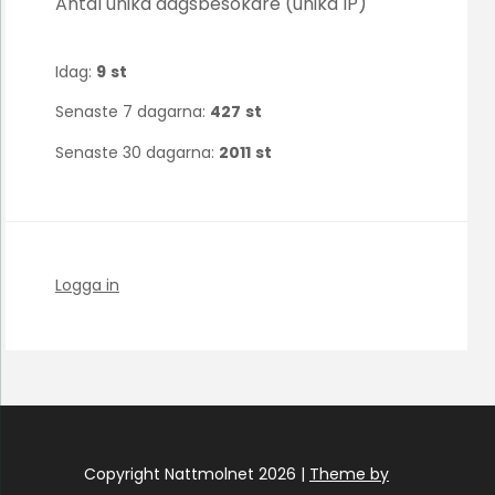
Antal unika dagsbesökare (unika IP)
Idag:
9
st
Senaste 7 dagarna:
427
st
Senaste 30 dagarna:
2011
st
Logga in
Copyright Nattmolnet 2026 |
Theme by