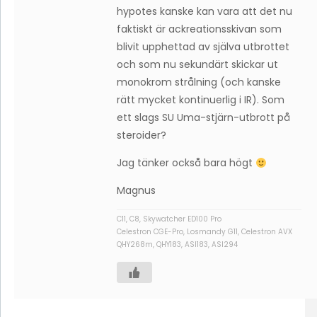
hypotes kanske kan vara att det nu
faktiskt är ackreationsskivan som
blivit upphettad av själva utbrottet
och som nu sekundärt skickar ut
monokrom strålning (och kanske
rätt mycket kontinuerlig i IR). Som
ett slags SU Uma-stjärn-utbrott på
steroider?
Jag tänker också bara högt
Magnus
C11, C8, Skywatcher ED100 Pro
Celestron CGE-Pro, Losmandy G11, Celestron AVX
QHY268m, QHY183, ASI183, ASI294