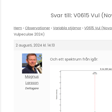
Svar till: V0615 Vul (
Hem
›
Observationer
›
Variabla stjärnor
›
V0615 Vul (Nov
Vulpeculae 2024)
2 augusti, 2024 kl. 14:13
Och ett spektrum från igår:
Magnus
Larsson
Deltagare