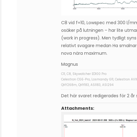
C8 vid f=10, Lowspec med 300 l/mm,
osäker på lutningen – har lite ut
(work in progress). Men tydligt syns
relativt svagare medan Ha smalnar oc
nova nära maximum.
Magnus
C11, C8, Skywatcher ED100 Pro
Celestron CGE-Pro, Losmandy G11, Celestron AVX
QHY268m, QHY183, ASI183, ASI294
Det här svaret redigerades för 2 å
Attachments: