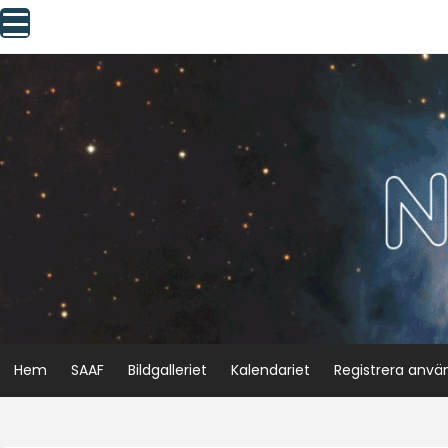
Skip
to
content
Hem
SAAF
Bildgalleriet
Kalendariet
Registrera anvä