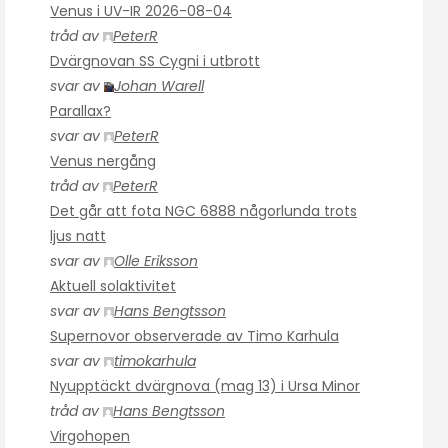
Venus i UV-IR 2026-08-04
tråd av
PeterR
Dvärgnovan SS Cygni i utbrott
svar av
Johan Warell
Parallax?
svar av
PeterR
Venus nergång
tråd av
PeterR
Det går att fota NGC 6888 någorlunda trots
ljus natt
svar av
Olle Eriksson
Aktuell solaktivitet
svar av
Hans Bengtsson
Supernovor observerade av Timo Karhula
svar av
timokarhula
Nyupptäckt dvärgnova (mag 13) i Ursa Minor
tråd av
Hans Bengtsson
Virgohopen