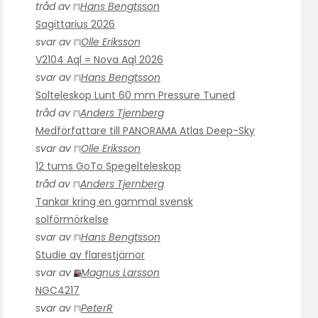
tråd av
Hans Bengtsson
Sagittarius 2026
svar av
Olle Eriksson
V2104 Aql = Nova Aql 2026
svar av
Hans Bengtsson
Solteleskop Lunt 60 mm Pressure Tuned
tråd av
Anders Tjernberg
Medförfattare till PANORAMA Atlas Deep-Sky
svar av
Olle Eriksson
12 tums GoTo Spegelteleskop
tråd av
Anders Tjernberg
Tankar kring en gammal svensk
solförmörkelse
svar av
Hans Bengtsson
Studie av flarestjärnor
svar av
Magnus Larsson
NGC4217
svar av
PeterR