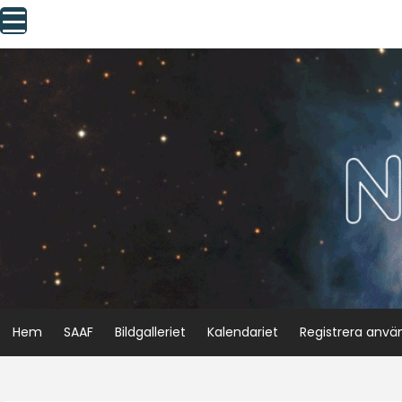
Skip
to
content
Hem
SAAF
Bildgalleriet
Kalendariet
Registrera anvä