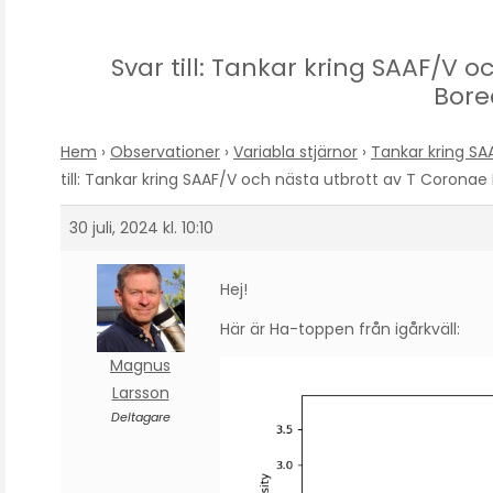
Svar till: Tankar kring SAAF/V 
Bore
Hem
›
Observationer
›
Variabla stjärnor
›
Tankar kring SA
till: Tankar kring SAAF/V och nästa utbrott av T Coronae 
30 juli, 2024 kl. 10:10
Hej!
Här är Ha-toppen från igårkväll:
Magnus
Larsson
Deltagare