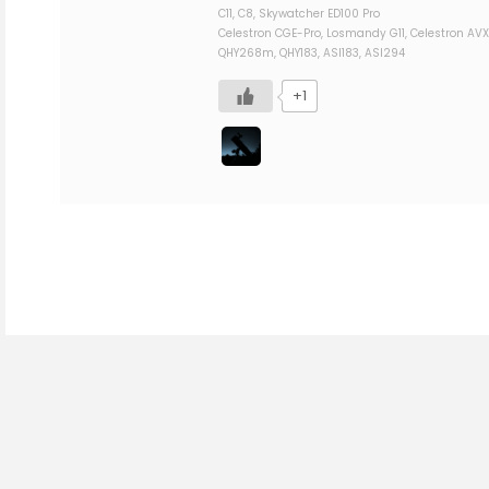
C11, C8, Skywatcher ED100 Pro
Celestron CGE-Pro, Losmandy G11, Celestron AVX
QHY268m, QHY183, ASI183, ASI294
+1