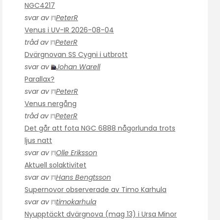
NGC4217
svar av
PeterR
Venus i UV-IR 2026-08-04
tråd av
PeterR
Dvärgnovan SS Cygni i utbrott
svar av
Johan Warell
Parallax?
svar av
PeterR
Venus nergång
tråd av
PeterR
Det går att fota NGC 6888 någorlunda trots
ljus natt
svar av
Olle Eriksson
Aktuell solaktivitet
svar av
Hans Bengtsson
Supernovor observerade av Timo Karhula
svar av
timokarhula
Nyupptäckt dvärgnova (mag 13) i Ursa Minor