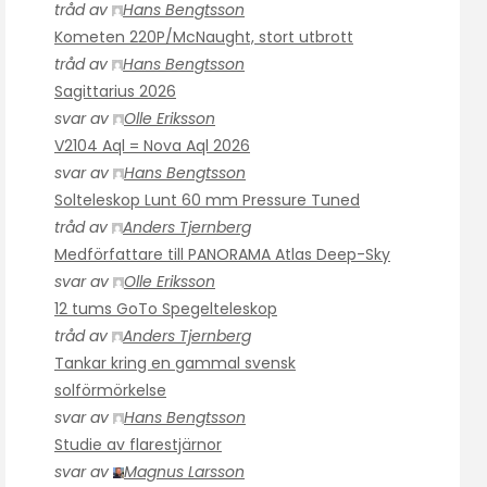
tråd av
Hans Bengtsson
Kometen 220P/McNaught, stort utbrott
tråd av
Hans Bengtsson
Sagittarius 2026
svar av
Olle Eriksson
V2104 Aql = Nova Aql 2026
svar av
Hans Bengtsson
Solteleskop Lunt 60 mm Pressure Tuned
tråd av
Anders Tjernberg
Medförfattare till PANORAMA Atlas Deep-Sky
svar av
Olle Eriksson
12 tums GoTo Spegelteleskop
tråd av
Anders Tjernberg
Tankar kring en gammal svensk
solförmörkelse
svar av
Hans Bengtsson
Studie av flarestjärnor
svar av
Magnus Larsson