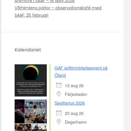
Årsmöte i SAAF – 16 april 2026
Vårhimlens pärlor – observationskafé med
SAAF, 25 februari
Kalendariet
GAF solförmörkelseevent på
Öland
12 aug 26
Färjestaden
Sagittarius 2026
20 aug 26
Degerhamn