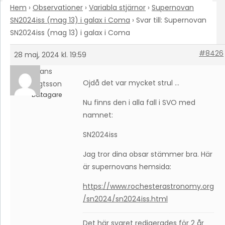
Hem
›
Observationer
›
Variabla stjärnor
›
Supernovan
SN2024iss (mag 13) i galax i Coma
›
Svar till: Supernovan
SN2024iss (mag 13) i galax i Coma
#8426
28 maj, 2024 kl. 19:59
Hans
Ojdå det var mycket strul …
Bengtsson
Deltagare
Nu finns den i alla fall i SVO med
namnet:
SN2024iss
Jag tror dina obsar stämmer bra. Här
är supernovans hemsida:
https://www.rochesterastronomy.org
/sn2024/sn2024iss.html
Det här svaret redigerades för 2 år