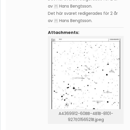
av
Hans Bengtsson
.
Det här svaret redigerades för 2 år
av
Hans Bengtsson
.
Attachments:
A4369912-60BB-4B1B-8101-
927E0156521B.jpeg