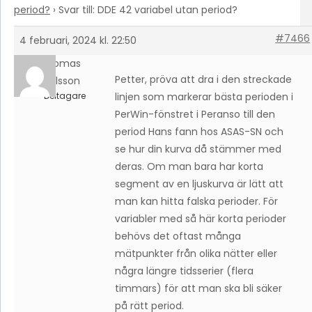
period?
›
Svar till: DDE 42 variabel utan period?
#7466
4 februari, 2024 kl. 22:50
Thomas
Petter, pröva att dra i den streckade
Karlsson
Deltagare
linjen som markerar bästa perioden i
PerWin-fönstret i Peranso till den
period Hans fann hos ASAS-SN och
se hur din kurva då stämmer med
deras. Om man bara har korta
segment av en ljuskurva är lätt att
man kan hitta falska perioder. För
variabler med så här korta perioder
behövs det oftast många
mätpunkter från olika nätter eller
några längre tidsserier (flera
timmars) för att man ska bli säker
på rätt period.