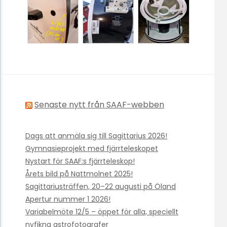
Senaste nytt från SAAF-webben
Dags att anmäla sig till Sagittarius 2026!
Gymnasieprojekt med fjärrteleskopet
Nystart för SAAF:s fjärrteleskop!
Årets bild på Nattmolnet 2025!
Sagittariusträffen, 20–22 augusti på Öland
Apertur nummer 1 2026!
Variabelmöte 12/5 – öppet för alla, speciellt
nyfikna astrofotografer