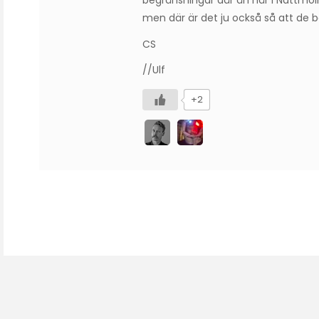
begränsningar där än här i Nattmolne
men där är det ju också så att de 
CS
//Ulf
+2