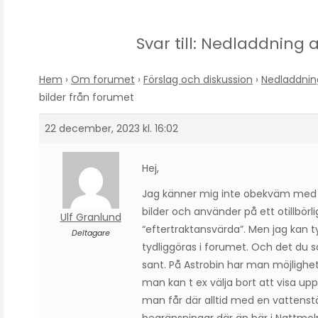
Svar till: Nedladdning 
Hem
›
Om forumet
›
Förslag och diskussion
›
Nedladdning
bilder från forumet
22 december, 2023 kl. 16:02
Hej,
Jag känner mig inte obekväm med de
bilder och använder på ett otillbörl
Ulf Granlund
“eftertraktansvärda”. Men jag kan t
Deltagare
tydliggöras i forumet. Och det du s
sant. På Astrobin har man möjlighet 
man kan t ex välja bort att visa upp
man får där alltid med en vattenstä