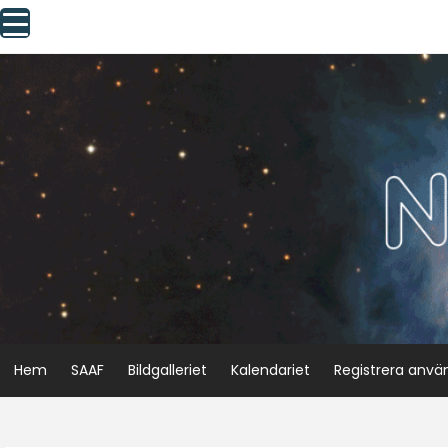
Skip
to
content
Hem
SAAF
Bildgalleriet
Kalendariet
Registrera anvä