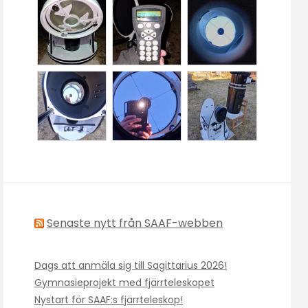
Senaste nytt från SAAF-webben
Dags att anmäla sig till Sagittarius 2026!
Gymnasieprojekt med fjärrteleskopet
Nystart för SAAF:s fjärrteleskop!