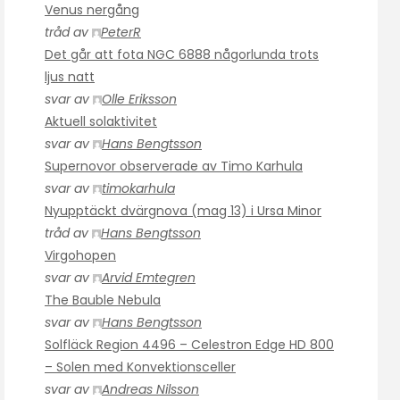
Venus nergång
tråd av
PeterR
Det går att fota NGC 6888 någorlunda trots
ljus natt
svar av
Olle Eriksson
Aktuell solaktivitet
svar av
Hans Bengtsson
Supernovor observerade av Timo Karhula
svar av
timokarhula
Nyupptäckt dvärgnova (mag 13) i Ursa Minor
tråd av
Hans Bengtsson
Virgohopen
svar av
Arvid Emtegren
The Bauble Nebula
svar av
Hans Bengtsson
Solfläck Region 4496 – Celestron Edge HD 800
– Solen med Konvektionsceller
svar av
Andreas Nilsson