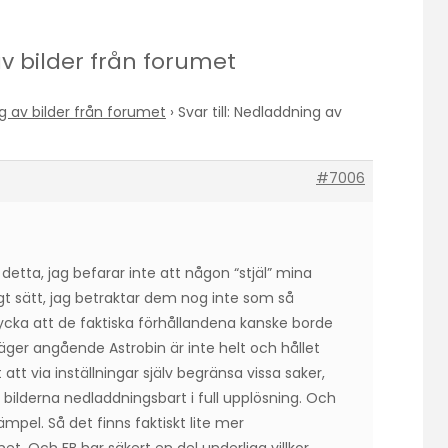
av bilder från forumet
 av bilder från forumet
›
Svar till: Nedladdning av
#7006
tta, jag befarar inte att någon “stjäl” mina
igt sätt, jag betraktar dem nog inte som så
ycka att de faktiska förhållandena kanske borde
äger angående Astrobin är inte helt och hållet
att via inställningar själv begränsa vissa saker,
 bilderna nedladdningsbart i full upplösning. Och
mpel. Så det finns faktiskt lite mer