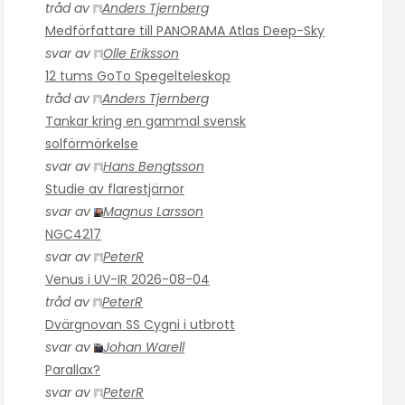
tråd av
Anders Tjernberg
Medförfattare till PANORAMA Atlas Deep-Sky
svar av
Olle Eriksson
12 tums GoTo Spegelteleskop
tråd av
Anders Tjernberg
Tankar kring en gammal svensk
solförmörkelse
svar av
Hans Bengtsson
Studie av flarestjärnor
svar av
Magnus Larsson
NGC4217
svar av
PeterR
Venus i UV-IR 2026-08-04
tråd av
PeterR
Dvärgnovan SS Cygni i utbrott
svar av
Johan Warell
Parallax?
svar av
PeterR