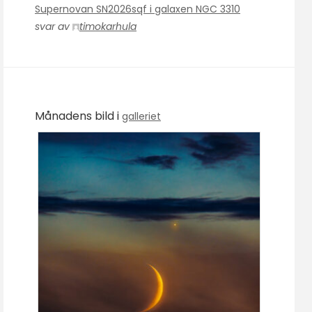
Supernovan SN2026sqf i galaxen NGC 3310
svar av
timokarhula
Månadens bild i
galleriet