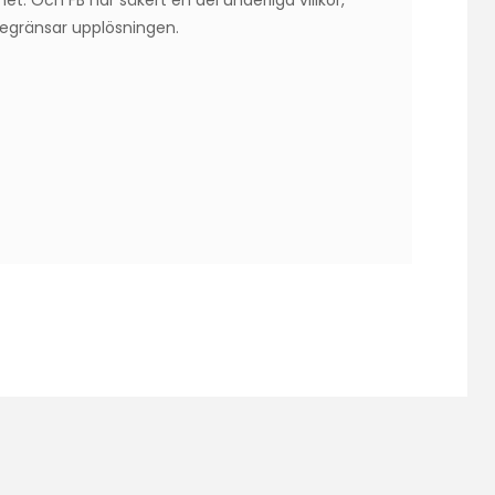
t. Och FB har säkert en del underliga villkor,
begränsar upplösningen.