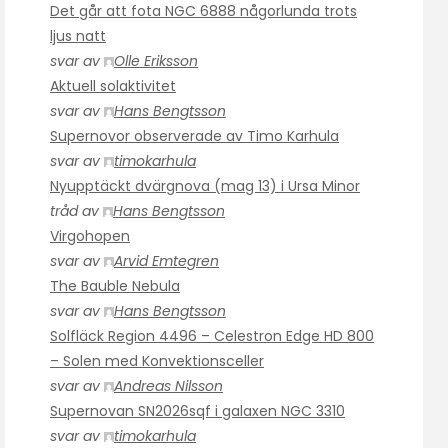
Det går att fota NGC 6888 någorlunda trots
ljus natt
svar av
Olle Eriksson
Aktuell solaktivitet
svar av
Hans Bengtsson
Supernovor observerade av Timo Karhula
svar av
timokarhula
Nyupptäckt dvärgnova (mag 13) i Ursa Minor
tråd av
Hans Bengtsson
Virgohopen
svar av
Arvid Emtegren
The Bauble Nebula
svar av
Hans Bengtsson
Solfläck Region 4496 – Celestron Edge HD 800
– Solen med Konvektionsceller
svar av
Andreas Nilsson
Supernovan SN2026sqf i galaxen NGC 3310
svar av
timokarhula