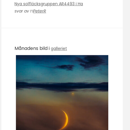
Nya solfläcksgruppen AR4493 i Ha
svar av
PeterR
Månadens bild i
galleriet