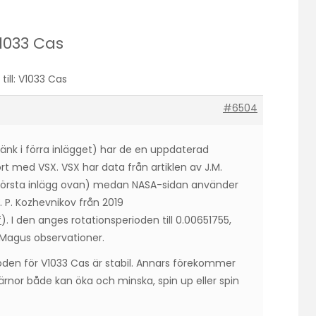
V1033 Cas
 till: V1033 Cas
#6504
änk i förra inlägget) har de en uppdaterad
rt med VSX. VSX har data från artiklen av J.M.
första inlägg ovan) medan NASA-sidan använder
. P. Kozhevnikov från 2019
f
). I den anges rotationsperioden till 0.00651755,
 Magus observationer.
rioden för V1033 Cas är stabil. Annars förekommer
järnor både kan öka och minska, spin up eller spin