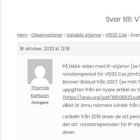
Svar till: 
Hem
›
Observationer
›
Variabla stjärnor
›
V1033 Cas
›
Svar
18 oktober, 2023 kl. 12:18
På NASA-sidan med IP-stjärnor (se l
rotationsperiod för V1033 Cas jämfö
Bonnet-Bidaud från 2007 (se mitt 
Thomas
uppgiften från en nyare artikel av V
Karlsson
(
https://arxiv.org/pdf/1911.06522.pd
Deltagare
vilket är ännu närmare värdet från
I artkeln från 2019 anser de att pe
det att rotationsperioden för IP-st
down.