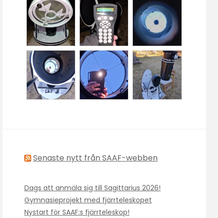
Senaste nytt från SAAF-webben
Dags att anmäla sig till Sagittarius 2026!
Gymnasieprojekt med fjärrteleskopet
Nystart för SAAF:s fjärrteleskop!