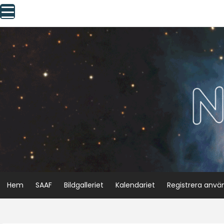
Skip
to
content
Hem
SAAF
Bildgalleriet
Kalendariet
Registrera anvä