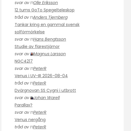
svar av
Olle Eriksson
12 tums GoTo Spegelteleskop
tråd av
Anders Tjernberg
Tankar kring en gammal svensk
solförmörkelse
svar av
Hans Bengtsson
Studie av flarestjärnor
svar av
Magnus Larsson
NGC4217
svar av
PeterR
Venus i UV-IR 2026-08-04
tråd av
PeterR
Dvärgnovan SS Cygni i utbrott
svar av
Johan Warell
Parallax?
svar av
PeterR
Venus nergång
tråd av
PeterR