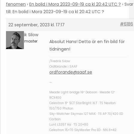
fenomen
›
En bolid i Mora 2023-09-19 ca kl 20:42 UTC ?
›
Svar
till: En bolid i Mora 2023-09-19 ca kl 20:42 UTC ?
#6186
22 september, 2023 kl. 17:17
Fredrik Silow
Keymaster
Absolut Hans! Detta är en fin bild för
tidningen!
/Fredrik Silow
Ordförande i SAAF
ordforande@saaf.se
—
Meade Light bridge 16″ Dobson · Meade 12″
RCX400
Celestron 8″ SCT StarBright XLT · TS Newton
150/750 Photon
Sky-Watcher Skymax 127 MAK · TS AP 70/420 ED
Carbon
Lunt LS35T Ha · TS 20×80
Celestron 15×70 SkyMaster Pro ED · NN 8×42