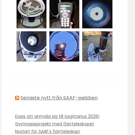
Senaste nytt från SAAF-webben
Dags att anmäla sig till Sagittarius 2026!
Gymnasieprojekt med fjärrteleskopet
Nystart för SAAF:s fjärrteleskop!