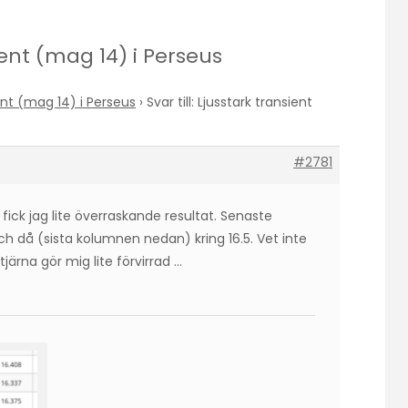
sient (mag 14) i Perseus
ent (mag 14) i Perseus
›
Svar till: Ljusstark transient
#2781
 fick jag lite överraskande resultat. Senaste
 då (sista kolumnen nedan) kring 16.5. Vet inte
tjärna gör mig lite förvirrad …