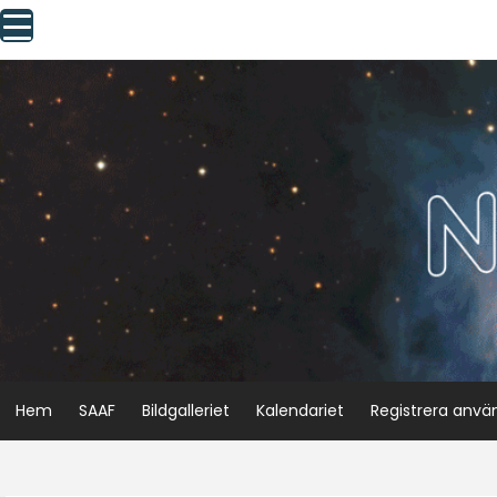
Skip
to
content
Hem
SAAF
Bildgalleriet
Kalendariet
Registrera anvä