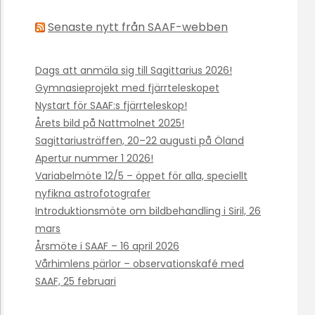
Senaste nytt från SAAF-webben
Dags att anmäla sig till Sagittarius 2026!
Gymnasieprojekt med fjärrteleskopet
Nystart för SAAF:s fjärrteleskop!
Årets bild på Nattmolnet 2025!
Sagittariusträffen, 20–22 augusti på Öland
Apertur nummer 1 2026!
Variabelmöte 12/5 – öppet för alla, speciellt
nyfikna astrofotografer
Introduktionsmöte om bildbehandling i Siril, 26
mars
Årsmöte i SAAF – 16 april 2026
Vårhimlens pärlor – observationskafé med
SAAF, 25 februari